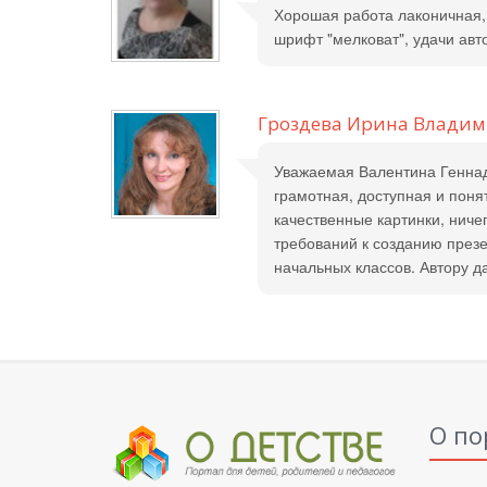
Хорошая работа лаконичная,
шрифт "мелковат", удачи авт
Гроздева Ирина Влади
Уважаемая Валентина Геннадь
грамотная, доступная и пон
качественные картинки, нич
требований к созданию през
начальных классов. Автору д
О по