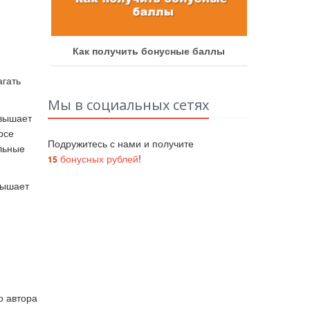
аботу
Как получить бонусные баллы
Как у
агать
Мы в социальных сетях
евышает
рсе
Подружитесь с нами и получите
льные
бонусных рублей
!
15
вышает
о автора