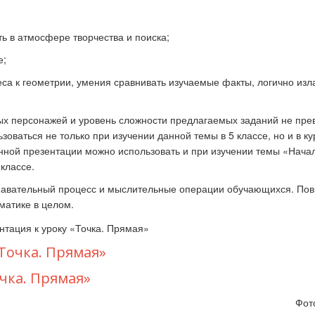
ь в атмосфере творчества и поиска;
к стать экспертом наших
Как правильно оформить р
е;
конкурсов
для публикации
еса к геометрии, умения сравнивать изучаемые факты, логично изл
ых персонажей и уровень сложности предлагаемых заданий не пр
оваться не только при изучении данной темы в 5 классе, но и в ку
нной презентации можно использовать и при изучении темы «Нача
классе.
знавательный процесс и мыслительные операции обучающихся. По
матике в целом.
Точка. Прямая»
чка. Прямая»
Фот