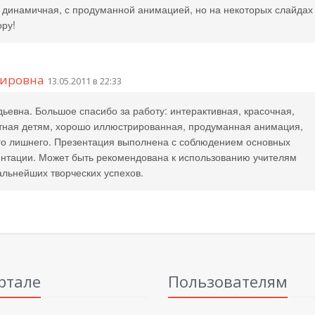
 динамичная, с продуманной анимацией, но на некоторых слайдах
ору!
мировна
13.05.2011 в 22:33
евна. Большое спасибо за работу: интерактивная, красочная,
ятная детям, хорошо иллюстрированная, продуманная анимация,
его лишнего. Презентация выполнена с соблюдением основных
ентации. Может быть рекомендована к использованию учителям
альнейших творческих успехов.
ртале
Пользователям