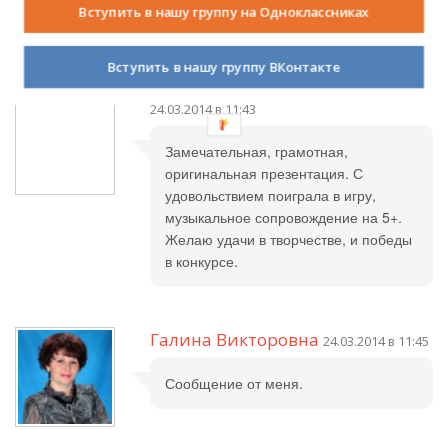
Спасибо, это моя первая работа с
Вступить в нашу группу на Одноклассниках
применением триггеров.
Вступить в нашу группу ВКонтакте
24.03.2014 в 11:43
Замечательная, грамотная,
оригинальная презентация. С
удовольствием поиграла в игру,
музыкальное сопровождение на 5+.
Желаю удачи в творчестве, и победы
в конкурсе.
Галина Викторовна
24.03.2014 в 11:45
Сообщение от меня.