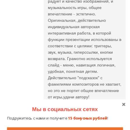
радует и качество изображений, и
музыкальность игры, общее
впечатление - эстетично.
Оригинальная, действительно
индивидуальная авторская
интерактивная работа, в которой
функции презентации использованы в
соответствии с целями: триггеры,
звук, музыка, гиперссылки, кнопки
возврата. Грамотно используется
слайд - меню, навигация логичная,
удобная, понятная детям.
Действительно "подсказок" с
фамилиями композиторов не хватает,
но это не портит общее впечатление
от игры,удачи автору!
Мы в социальных сетях
Подружитесь с нами и получите
15 бонусных рублей
!
Жанна Алексеевна
25.03.2014 в 09:15