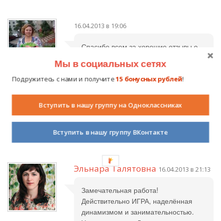
16.04.2013 в 19:06
Спасибо всем за хорошие отзывы о
моей работе! )))
Мы в социальных сетях
Подружитесь с нами и получите
15 бонусных рублей
!
Наталья Александровна
16.04.2013 в
Вступить в нашу группу на Одноклассниках
20:01
Прекрасный материал. Спасибо!
Вступить в нашу группу ВКонтакте
Эльнара Талятовна
16.04.2013 в 21:13
Замечательная работа!
Действительно ИГРА, наделённая
динамизмом и занимательностью.