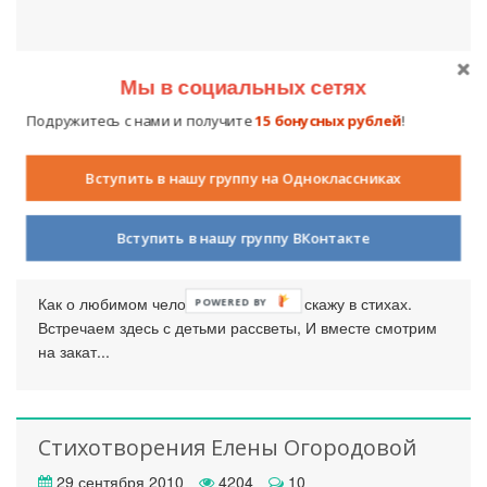
Мы в социальных сетях
Подружитесь с нами и получите
15 бонусных рублей
!
Вступить в нашу группу на Одноклассниках
Стихотворение «Школа – моя жизнь»
Ольги Цыплятниковой
Вступить в нашу группу ВКонтакте
29 сентября 2010
5217
25
Как о любимом человеке, О школе я скажу в стихах.
POWERED BY
Встречаем здесь с детьми рассветы, И вместе смотрим
на закат...
Стихотворения Елены Огородовой
29 сентября 2010
4204
10