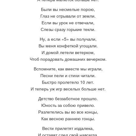
Были вы несмелые порою,
Глаз не отрывали от земли.
Если вы урок не отвечали,
Слезы сразу горькие текли.
Ну, а если «5» вы получали,
Вы меня конфеткой угощали.
И домой летели ветерком,
Чтоб порадовать домашних вечерком.
Вспомните, как вместе мы играли,
Песни пели и стихи читали.
Быстро пролетело 10 лет.
И теперь уж игр веселых больше нет.
Детство беззаботное прошло.
Юность за собою привело.
Разлетелись вы во все концы,
Как весною раннею гонцы.
Вести прилетят издалека,
И оставят след свой навсегда.