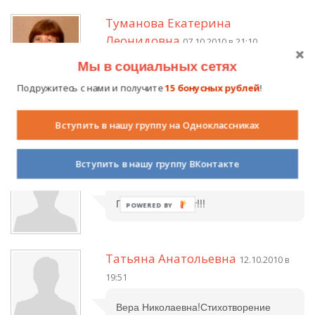
Туманова Екатерина
Леонидовна
07.10.2010 в 21:10
Мы в социальных сетях
Вера Николаевна, желаю терпения и
удачи на конкурсе. Очень приятно
Подружитесь с нами и получите
15 бонусных рублей
!
было познакомиться с Вашим
творчеством.Успеха!
Вступить в нашу группу на Одноклассниках
Вступить в нашу группу ВКонтакте
Илюшин Виталк
10.10.2010 в 20:17
Пушкин отдыхает!!!
Татьяна Анатольевна
12.10.2010 в
19:51
Вера Николаевна!Стихотворение