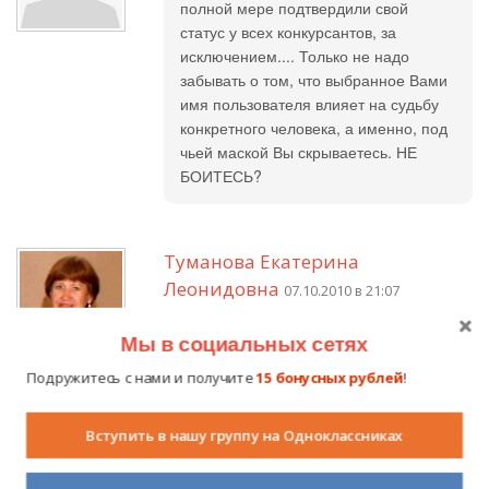
полной мере подтвердили свой
статус у всех конкурсантов, за
исключением.... Только не надо
забывать о том, что выбранное Вами
имя пользователя влияет на судьбу
конкретного человека, а именно, под
чьей маской Вы скрываетесь. НЕ
БОИТЕСЬ?
Туманова Екатерина
Леонидовна
07.10.2010 в 21:07
Светлана Михайловна, желаю удачи
Мы в социальных сетях
и терпения на конкурсе. Очень
Подружитесь с нами и получите
15 бонусных рублей
!
приятно было познакомиться с
Вашим творчеством. Успеха!
Вступить в нашу группу на Одноклассниках