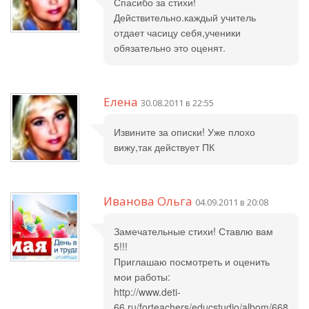
Спасибо за стихи!
Действительно.каждый учитель
отдает часицу себя,ученики
обязательно это оценят.
Елена
30.08.2011 в 22:55
Извините за описки! Уже плохо
вижу,так действует ПК
Иванова Ольга
04.09.2011 в 20:08
Замечательные стихи! Ставлю вам
5!!!
Приглашаю посмотреть и оценить
мои работы:
http://www.deti-
66.ru/forteachers/educstudio/albom/668