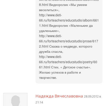
8.html Видеоролик «Мы умеем
веселиться»,
http://www.deti-
66.ru/forteachers/educstudio/albom/661
1.html Видеоролик «Маленькие да
удаленькие»,
http://www.deti-
66.ru/forteachers/educstudio/prose/617
2.html Сказка о медведе, которого
дружба спасла,
http://www.deti-
66.ru/forteachers/educstudio/poetry/60
61.html Стих. « Детское счастье».
Желаю успехов в работе и
творчестве.
Надежда Вячеславовна
28.09.2012 в
21:14