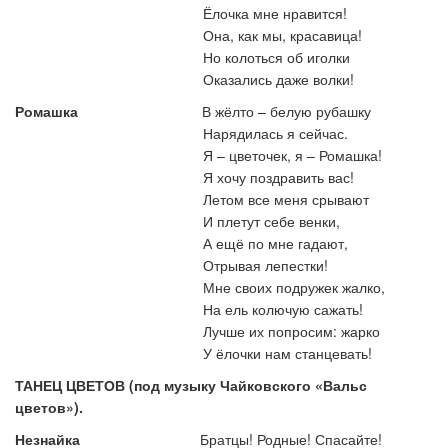
Ёлочка мне нравится!
Она, как мы, красавица!
Но колоться об иголки
Оказались даже волки!
Ромашка
В жёлто – белую рубашку
Нарядилась я сейчас.
Я – цветочек, я – Ромашка!
Я хочу поздравить вас!
Летом все меня срывают
И плетут себе венки,
А ещё по мне гадают,
Отрывая лепестки!
Мне своих подружек жалко,
На ель колючую сажать!
Лучше их попросим: жарко
У ёлочки нам станцевать!
ТАНЕЦ ЦВЕТОВ (под музыку Чайковского «Вальс
цветов»).
Незнайка
Братцы! Родные! Спасайте!