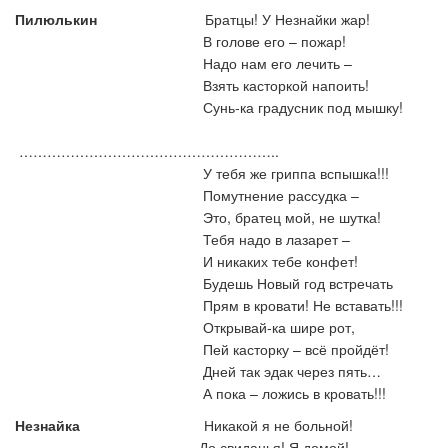
Пилюлькин
Братцы! У Незнайки жар!
В голове его – пожар!
Надо нам его лечить –
Взять касторкой напоить!
Сунь-ка градусник под мышку!
………………………………………………..
У тебя же гриппа вспышка!!!
Помутнение рассудка –
Это, братец мой, не шутка!
Тебя надо в лазарет –
И никаких тебе конфет!
Будешь Новый год встречать
Прям в кровати! Не вставать!!!
Открывай-ка шире рот,
Пей касторку – всё пройдёт!
Дней так эдак через пять…
А пока – ложись в кровать!!!
Незнайка
Никакой я не больной!
До свиданья! Я домой!