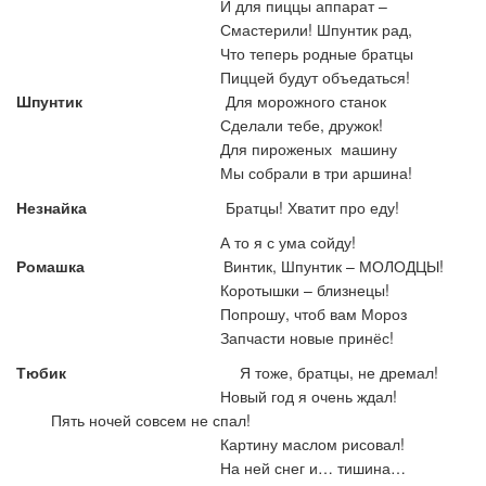
И для пиццы аппарат –
Смастерили! Шпунтик рад,
Что теперь родные братцы
Пиццей будут объедаться!
Шпунтик
Для морожного станок
Сделали тебе, дружок!
Для пироженых машину
Мы собрали в три аршина!
Незнайка
Братцы! Хватит про еду!
А то я с ума сойду!
Ромашка
Винтик, Шпунтик – МОЛОДЦЫ!
Коротышки – близнецы!
Попрошу, чтоб вам Мороз
Запчасти новые принёс!
Тюбик
Я тоже, братцы, не дремал!
Новый год я очень ждал!
Пять ночей совсем не спал!
Картину маслом рисовал!
На ней снег и… тишина…