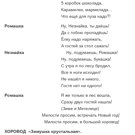
5 коробок шоколада,
Карамелек, мармелада…
Что ещё для пуза надо?!
Ромашка
Ну, Незнайка, ты даёшь!
Да с тобою пропадёшь!
Ёлку надо наряжать,
А гостей за стол сажать!
Незнайка
Ну, подумаешь, Ромашка!
Ну, подумаешь, букашка!
С утра я по лесу бродил,
Все я ноги исходил!
Не нашёл я никого,
Гостя нет ни одного!
Ромашка
Я же только в лес вошла,
Сразу двух гостей нашла!
(Зиме и Метелице)
Милости просим, встречать Новый год!
Милости просим, в большой хоровод!
ХОРОВОД «Зимушка хрустальная».