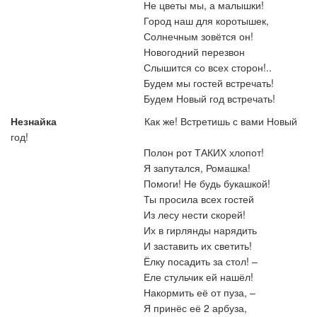
Не цветы мы, а малышки!
Город наш для коротышек,
Солнечным зовётся он!
Новогодний перезвон
Слышится со всех сторон!..
Будем мы гостей встречать!
Будем Новый год встречать!
Незнайка
Как же! Встретишь с вами Новый
год!
Полон рот ТАКИХ хлопот!
Я запутался, Ромашка!
Помоги! Не будь букашкой!
Ты просила всех гостей
Из лесу нести скорей!
Их в гирлянды нарядить
И заставить их светить!
Ёлку посадить за стол! –
Еле стульчик ей нашёл!
Накормить её от пуза,
–
Я принёс её 2 арбуза,