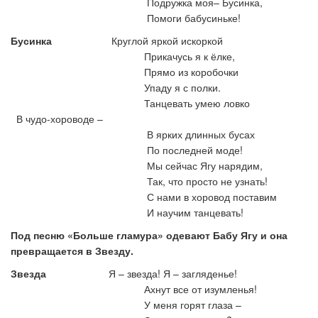
Подружка моя– Бусинка,
Помоги бабусиньке!
Бусинка
Круглой яркой искоркой
Прикачусь я к ёлке,
Прямо из коробочки
Упаду я с полки.
Танцевать умею ловко
В чудо-хороводе
–
В ярких длинных бусах
По последней моде!
Мы сейчас Ягу нарядим,
Так, что просто не узнать!
С нами в хоровод поставим
И научим танцевать!
Под песню «Больше гламура» одевают Бабу Ягу и она
превращается в Звезду.
Звезда
Я – звезда! Я – загляденье!
Ахнут все от изумленья!
У меня горят глаза –