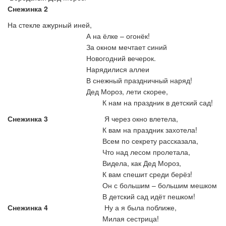
Снежинка 2
На стекле ажурный иней,
А на ёлке – огонёк!
За окном мечтает синий
Новогодний вечерок.
Нарядилися аллеи
В снежный праздничный наряд!
Дед Мороз, лети скорее,
К нам на праздник в детский сад!
Снежинка 3
Я через окно влетела,
К вам на праздник захотела!
Всем по секрету рассказала,
Что над лесом пролетала,
Видела, как Дед Мороз,
К вам спешит среди берёз!
Он с большим – большим мешком
В детский сад идёт пешком!
Снежинка 4
Ну а я была поближе,
Милая сестрица!