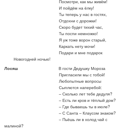
Посмотри, как мы живём!
И пойдём на ёлку!
Ты теперь у нас в гостях,
Отдохни с дорожки!
Скоро будет тихий час,
Ты поспи немножко!
Я уж тоже ворон старый,
Каркать нету мочи!
Подари и мне подарок
Новогодней ночью!
Лосяш
В гости Дедушку Мороза
Пригласили мы с тобой!
Любопытные вопросы
Сыплются наперебой:
–
Сколько лет тебе дедуля?
–
Есть ли кров и тёплый дом?
–
Где бываешь ты в июле?
–
С Санта – Клаусом знаком?
–
Пьёшь ли в холод чай с
малиной?