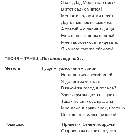
Знаю, Дед Мороз на лыжах
В этот садик мчится!
Мешок с подарками несёт,
Другой мешок со смехом,
А третий – с песнями, ещё
Есть с новогодним снегом! –
Мне так хотелось танцевать,
Я из него смогла сбежать!
ПЕСНЯ – ТАНЕЦ «Потолок ледяной».
Метель
Гуще – гуще,синий – синий
На деревьях свежий иней!
Я дороги заметала,
В какой же город я попала?
Здесь кругом цветы… цветы…
Такой не снилось красоты
Мне даже в ярких снах, цветных,
Цветов не снилось никаких!
Ромашка
Приветик, белые подружки!
Открою вам секрет на ушко: