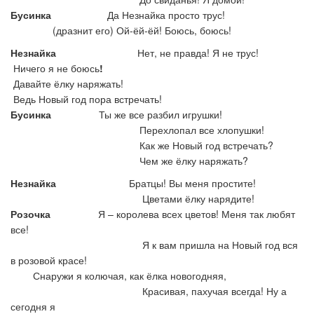
Бусинка
Да Незнайка просто трус!
(дразнит его) Ой-ёй-ёй! Боюсь, боюсь!
Незнайка
Нет, не правда! Я не трус!
Ничего я не боюсь
!
Давайте ёлку наряжать!
Ведь Новый год пора встречать!
Бусинка
Ты же все разбил игрушки!
Перехлопал все хлопушки!
Как же Новый год встречать?
Чем же ёлку наряжать?
Незнайка
Братцы! Вы меня простите!
Цветами ёлку нарядите!
Розочка
Я – королева всех цветов! Меня так любят
все!
Я к вам пришла на Новый год вся
в розовой красе!
Снаружи я колючая, как ёлка новогодняя,
Красивая, пахучая всегда! Ну а
сегодня я