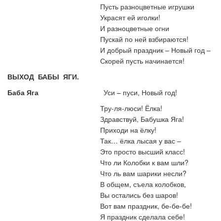
Пусть разноцветные игрушки
Украсят ей иголки!
И разноцветные огни
Пускай по ней взбираются!
И добрый праздник
–
Новый год –
Скорей пусть начинается!
ВЫХОД БАБЫ ЯГИ.
Баба Яга
Уси – пуси, Новый год!
Тру-ля-люси! Ёлка!
Здравствуй, Бабушка Яга!
Приходи на ёлку!
Так… ёлка лысая у вас –
Это просто высший класс!
Что ли Колобки к вам шли?
Что ль вам шарики несли?
В общем, съела колобков,
Вы остались без шаров!
Вот вам праздник, бе-бе-бе!
Я праздник сделала себе!