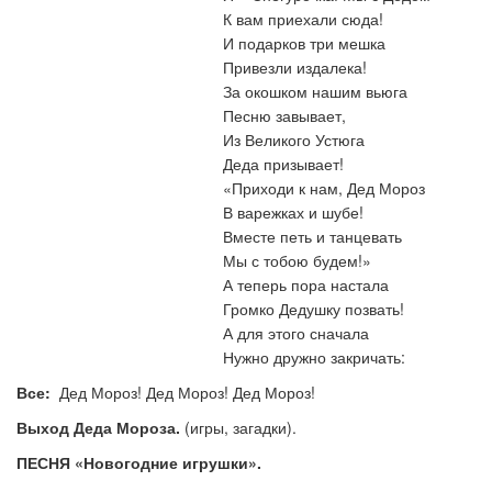
К вам приехали сюда!
И подарков три мешка
Привезли издалека!
За окошком нашим вьюга
Песню завывает,
Из Великого Устюга
Деда призывает!
«Приходи к нам, Дед Мороз
В варежках и шубе!
Вместе петь и танцевать
Мы с тобою будем!»
А теперь пора настала
Громко Дедушку позвать!
А для этого сначала
Нужно дружно закричать:
Все:
Дед Мороз! Дед Мороз! Дед Мороз!
Выход Деда Мороза.
(игры, загадки).
ПЕСНЯ «Новогодние игрушки».