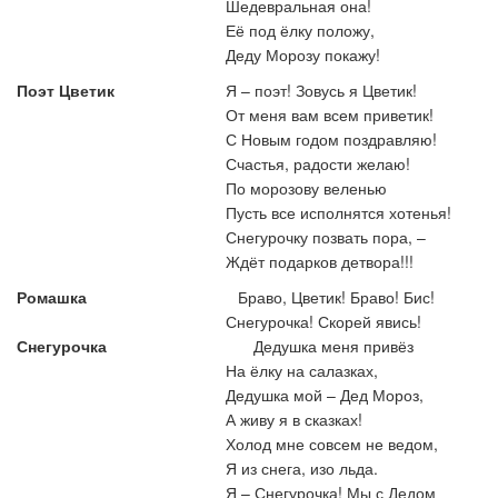
Шедевральная она!
Её под ёлку положу,
Деду Морозу покажу!
Поэт Цветик
Я – поэт! Зовусь я Цветик!
От меня вам всем приветик!
С Новым годом поздравляю!
Счастья, радости желаю!
По морозову веленью
Пусть все исполнятся хотенья!
Снегурочку позвать пора,
–
Ждёт подарков детвора!!!
Ромашка
Браво, Цветик! Браво! Бис!
Снегурочка! Скорей явись!
Снегурочка
Дедушка меня привёз
На ёлку на салазках,
Дедушка мой – Дед Мороз,
А живу я в сказках!
Холод мне совсем не ведом,
Я из снега, изо льда.
Я – Снегурочка! Мы с Дедом