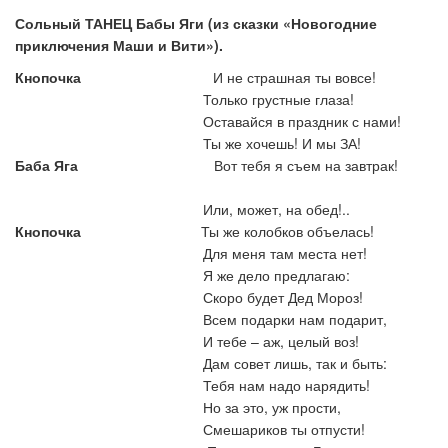
Сольный ТАНЕЦ Бабы Яги (из сказки «Новогодние
приключения Маши и Вити»).
Кнопочка
И не страшная ты вовсе!
Только грустные глаза!
Оставайся в праздник с нами!
Ты же хочешь! И мы ЗА!
Баба Яга
Вот тебя я съем на завтрак!
Или, может, на обед!..
Кнопочка
Ты же колобков объелась!
Для меня там места нет!
Я же дело предлагаю:
Скоро будет Дед Мороз!
Всем подарки нам подарит,
И тебе – аж, целый воз!
Дам совет лишь, так и быть:
Тебя нам надо нарядить!
Но за это, уж прости,
Смешариков ты отпусти!