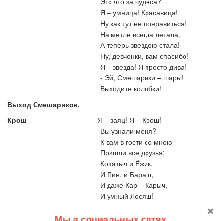
Это что за чудеса?
Я – умница! Красавица!
Ну как тут не понравиться!
На метле всегда летала,
А теперь звездою стала!
Ну, девчонки, вам спасибо!
Я – звезда! Я просто дива!
- Эй, Смешарики – шары!
Выходите колобки!
Выход Смешариков.
Крош
Я – заяц! Я – Крош!
Вы узнали меня?
К вам в гости со мною
Пришли все друзья:
Копатыч и Ёжик,
И Пин, и Бараш,
И даже Кар – Карыч,
И умный Лосяш!
Копатыч
(уставший):
Добрались мы! Слава Богу!
Мы в социальных сетях