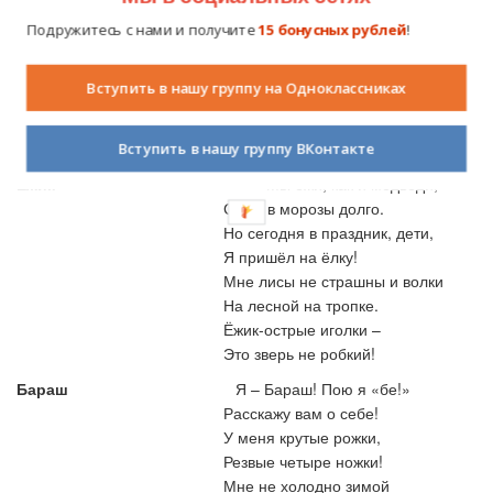
Была долгою дорога!
Я ж зимою дома сплю
Подружитесь с нами и получите
15 бонусных рублей
!
И про лето сны смотрю!
Ну, всем привет! Какая ёлка!
Вступить в нашу группу на Одноклассниках
Нет на ней игрушек только!
Мы поздравить всех пришли
С собой игрушки принесли
!
Вступить в нашу группу ВКонтакте
Ёжик
Мы ежи, как и медведи,
Спим в морозы долго.
Но сегодня в праздник, дети,
Я пришёл на ёлку!
Мне лисы не страшны и волки
На лесной на тропке.
Ёжик-острые иголки –
Это зверь не робкий!
Бараш
Я – Бараш! Пою я «бе!»
Расскажу вам о себе!
У меня крутые рожки,
Резвые четыре ножки!
Мне не холодно зимой