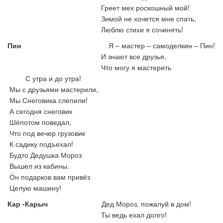
Греет мех роскошный мой!
Зимой не хочется мне спать,
Люблю стихи я сочинять!
Пин
Я – мастер – самоделкин – Пин!
И знают все друзья,
Что могу я мастерить
С утра и до утра!
Мы с друзьями мастерили,
Мы Снеговика слепили!
А сегодня снеговик
Шёпотом поведал,
Что под вечер грузовик
К садику подъехал!
Будто Дедушка Мороз
Вышел из кабины.
Он подарков вам привёз
Целую машину!
Кар -Карыч
Дед Мороз, пожалуй в дом!
Ты ведь ехал долго!