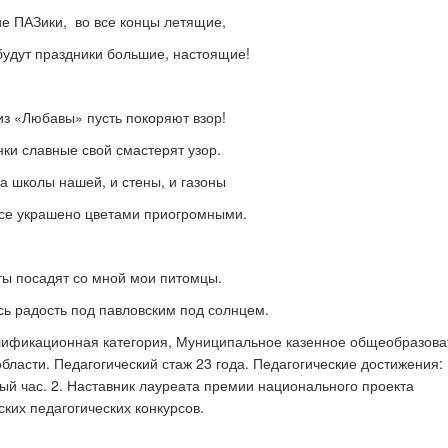
ие ПАЗики, во все концы летящие,
будут праздники большие, настоящие!
из «Любавы» пусть покоряют взор!
нки славные свой смастерят узор.
а школы нашей, и стены, и газоны
все украшено цветами приогромными.
ты посадят со мной мои питомцы.
сь радость под павловским под солнцем.
алификационная категория, Муниципальное казенное общеобразова
бласти. Педагогический стаж 23 года. Педагогические достижения: 
ый час. 2. Наставник лауреата премии национального проекта
ких педагогических конкурсов.