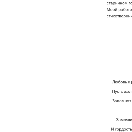
старинном г
Моей работе
стихотворен
Ка
Любовь к 
Пусть жел
Запомнят 
Замочки
И гордость