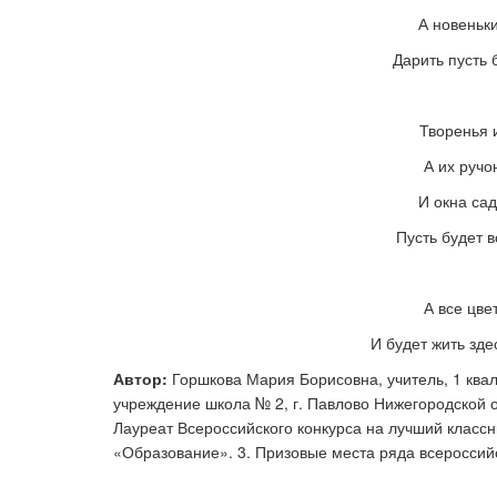
А новеньк
Дарить пусть 
Творенья 
А их ручо
И окна сад
Пусть будет 
А все цве
И будет жить зде
Автор:
Горшкова Мария Борисовна, учитель, 1 кв
учреждение школа № 2, г. Павлово Нижегородской о
Лауреат Всероссийского конкурса на лучший классн
«Образование». 3. Призовые места ряда всероссийс