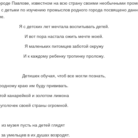
ороде Павлове, известном на всю страну своими необычными про
 с детьми по изучению промыслов родного города посвящено дан
ие.
к стать экспертом наших
Как правильно оформить р
Я с детских лет мечтала воспитывать детей.
конкурсов
для публикации
И вот пора настала ожить мечте моей.
Я маленьких питомцев заботой окружу
И к каждому ребенку тропинку проложу.
Детишек обучая, чтоб все могли познать,
родному краю им буду прививать.
той канарейкой и золотом лимона
уголочек своей страны огромной.
 из музея пусть на детей глядят
 за умельцев в их душах возродят.