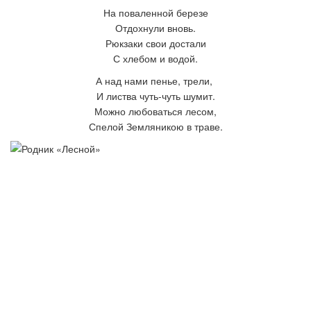
На поваленной березе
Отдохнули вновь.
Рюкзаки свои достали
С хлебом и водой.
А над нами пенье, трели,
И листва чуть-чуть
шумит.
Можно любоваться лесом,
Спелой Земляникою
в траве.