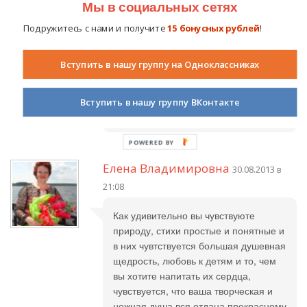
Мы в социальных сетях
Нина Ивановна
02.09.2013 в 11:28
Подружитесь с нами и получите
15 бонусных рублей
!
Спасибо Ольга Анатольевна.
Проведенные хороводы и песни у
Вступить в нашу группу на Одноклассниках
родничков и спортивные
соревнования, оставляют добрые
воспоминания в душе каждого
Вступить в нашу группу ВКонтакте
ребенка.
Елена Владимировна
30.08.2013 в
21:08
Как удивительно вы чувствуюте
природу, стихи простые и понятные и
в них чувтствуется большая душевная
щедрость, любовь к детям и то, чем
вы хотите напитать их сердца,
чувствуется, что ваша творческая и
нежная душа вся отдана прекрасному