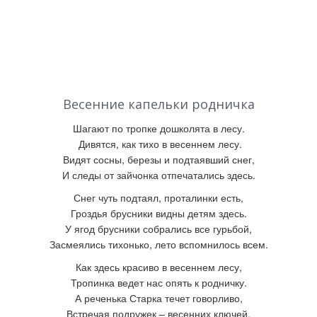
Весенние капельки родничка
Шагают по тропке д
ошколята в лесу.
Дивятся, как тихо в
весеннем лесу.
Видят сосны, березы и
подтаявший снег,
И следы от зайчонка о
тпечатались здесь.
Снег чуть подтаял, п
роталинки есть,
Гроздья
брусники в
идны детям
здесь.
У ягод
брусники с
обрались все гурьбой,
Засмеялись тихонько, л
ето вспомнилось всем.
Как здесь красиво в
весеннем лесу,
Тропинка ведет нас о
пять к родничку.
А реченька Старка т
ечет говорливо,
Встречая подружек
–
весенних
ключей.