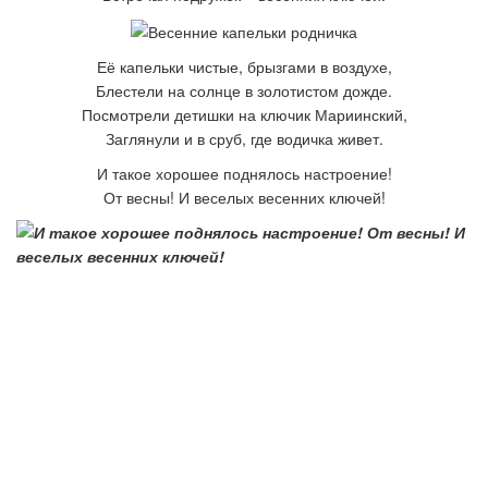
Её капельки чистые, б
рызгами в воздухе,
Блестели на солнце в
золотистом дожде.
Посмотрели детишки н
а ключик Мариинский,
Заглянули и в сруб, г
де водичка живет.
И такое хорошее п
однялось настроение!
От весны!
И
веселых весенних ключей!