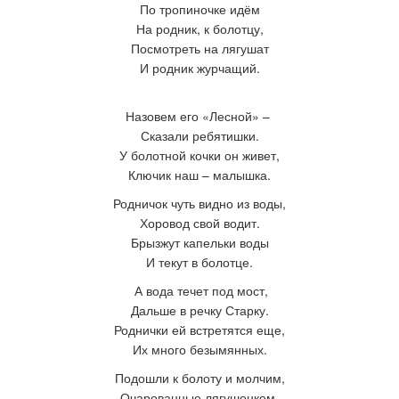
По
тропиночке
идём
На родник,
к болотцу,
Посмотреть на лягушат
И родник журчащий.
Назовем его «Лесной»
–
Сказали ребятишки.
У болотной кочки он живет,
Ключик наш – малышка.
Родничок чуть видно из воды,
Хоровод свой водит.
Брызжут капельки воды
И текут в болотце.
А вода течет под мост,
Дальше в речку Старку.
Роднички ей встретятся еще,
Их
много безымянных.
Подошли к болоту и молчим,
Очарованные лягушонком,