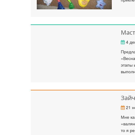
Маст
4 де
Предла
«Весна
этапы 
выполн
Зайч
21 н
Мне ка
«валян
то я р