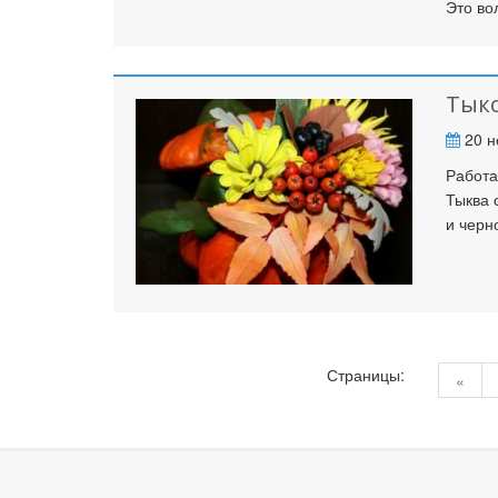
Это во
Тык
20 н
Работа
Тыква 
и черн
Страницы:
«