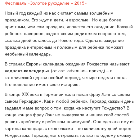
Фестиваль «Золотое рукоделие – 2015»
Новый год каждый из нас считает самым волшебным
праздником. Его ждут и дети, и взрослые. Но еще более
приятным, чем сам праздник, является его ожидание. Каждый
ребенок, наверное, задает своим родителям вопрос о том,
сколько дней осталось до Нового года. Сделать ожидание
праздника интересным и полезным для ребенка поможет
необычный календарь.
В странах Европы календарь ожидания Рождества называют
«адвент-календарь»
(от лат. аdventus– приход) – в
католической церкви особый период, четыре недели поста.
Его появление имеет свою историю.
В конце XIX века в Германии жила некая фрау Лэнг со своим
сыном Герхардом. Как и любой ребенок, Герхард каждый день
задавал маме вопрос о том, когда же наступит Рождество? В
конце концов фрау Лэнг не выдержала и нашла свой способ
решить проблему с ребенком-почемучкой. Она сделала ему из
картона календарь с окошечками – по количеству дней перед
Рождеством. Герхард мог открывать только по одному окошку