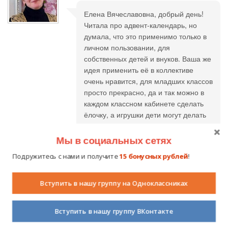
Елена Вячеславовна, добрый день!
Читала про адвент-календарь, но
думала, что это применимо только в
личном пользовании, для
собственных детей и внуков. Ваша же
идея применить её в коллективе
очень нравится, для младших классов
просто прекрасно, да и так можно в
каждом классном кабинете сделать
ёлочку, а игрушки дети могут делать
по очереди из различных
материалов. Или на занятии кружка.
Мы в социальных сетях
Спасибо Вам за новое дыхание для
Подружитесь с нами и получите
15 бонусных рублей
!
старой идеи и удачи в конкурсе!
Вступить в нашу группу на Одноклассниках
Елена Орешенкова
28.01.2016 в 10:56
Вступить в нашу группу ВКонтакте
Елена я учитель технологии, спасибо