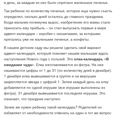
в день, за каждым из них было спрятано маленькое печенье.
Так ребенок по количеству печенья, которое еще нужно съесть
определял, сколько дней осталось до главного праздника.
Когда мальчик-почемучка вырос, изобретение его мамы стало
приносить ему прибыль – он стал выпускать первые в мире
адвент-календари – коробки с окошечками, за которыми
прятались уже не маленькие печенья, а конфеты.
В нашем детском саду мы решили сделать свой вариант
адвент-календаря, который поможет нашим малышам ждать
наступления Нового года с пользой. Это
елка-календарь «В
ожидании чуда»
. Елка изготавливается из фетра. На нее
нашиваются цифры от 1 до 31 (по количеству дней в декабре).
1 декабря елка вывешивается в группе и на верхушке
закрепляется звезда с цифрой 1. Затем каждый день на елку
добавляется по одной игрушке (все игрушки выполнены из
фетра). 31 декабря вывешивается последняя игрушка. Это
означает, что праздник наступил.
Зачем же нужен ребенку такой календарь? Родителей он
избавляет от необходимости отвечать на один и тот же вопрос