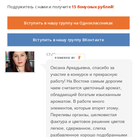
палочки, проволока, органза, цветы
Подружитесь с нами и получите
15 бонусных рублей
!
из ткани превратились в праздник
оригинального чая. Удачи в конкурсе!
Творите! Фантазируйте! Удивляйте!
Вступить в нашу группу на Одноклассниках
Вступить в нашу группу ВКонтакте
Тонкушина Наталья
08.01.2016 в
17:49
POWERED
BY
Оксана Аркадьевна, спасибо за
участие в конкурсе и прекрасную
работу! На Востоке самым дорогим
чаем считается цветочный аромат,
обладающий богатым изысканным
ароматом. В работе много
элементов, которые вторят этому.
Переливы органзы, шелковистая
фактура и цветовое решение цветов
легкое, сдержанное, слегка
разбавленное хорошо подобранными