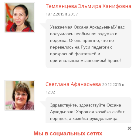
Темлянцева Эльмира Ханифовна
18.12.2015 в 20:57
Уважаемая Оксана Аркадьевна!У вас
получилась необычная задумка и
поделка. Очень приятно, что не
перевелись на Руси педагоги с
прекрасной фантазией и
оригинальным мышлением! Браво!
Светлана Афанасьева
20.12.2015 в
12:32
Здравствуйте, здравствуйте,Оксана
Аркадьевна! Хорошая хозяйка любит
порядок, а хозяйка-рукодельница
умеет совместить его с красотой. Так,
словно по взмаху волшебной
Мы в социальных сетях