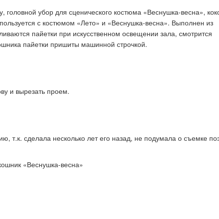
 головной убор для сценического костюма «Веснушка-весна», кок
спользуется с костюмом
«
Лето
»
и
«
Веснушка-весна
»
. Выполнен из
еливаются пайетки при искусственном освещении зала, смотрится
к стать экспертом наших
Как правильно оформить р
ошника пайетки пришиты машинной строчкой.
конкурсов
для публикации
ову и вырезать проем.
ю, т.к. сделала несколько лет его назад, не подумала о съемке по