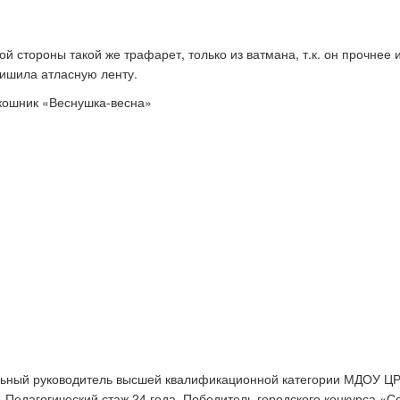
й стороны такой же трафарет, только из ватмана, т.к. он прочнее 
ришила атласную ленту.
ьный руководитель высшей квалификационной категории МДОУ Ц
. Педагогический стаж 24 года. Победитель городского конкурса «С