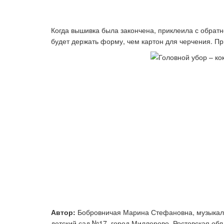
Когда вышивка была закончена, приклеила с обратно
будет держать форму, чем картон для черчения. П
Автор:
Бобровничая Марина Стефановна, музыкал
детский сад №17, город Миллерово, Ростовская обл