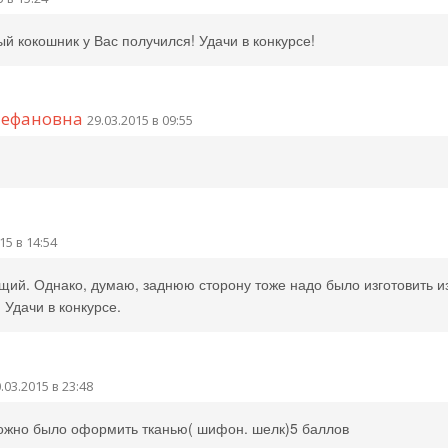
 кокошник у Вас получился! Удачи в конкурсе!
тефановна
29.03.2015 в 09:55
15 в 14:54
щий. Однако, думаю, заднюю сторону тоже надо было изготовить и
 Удачи в конкурсе.
.03.2015 в 23:48
ожно было оформить тканью( шифон. шелк)5 баллов