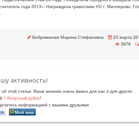
спитатель года 2013». Награждена грамотами УО г. Миллерово, Гл
.
Бобровничая Марина Стефановна
23 марта 20
3979
ашу активность!
й
об этой статье. Ваше мнение очень важно для нас и для других
ий
1
бонусный рубль
!
оделитесь информацией с вашими друзьями.
ok
Мой мир