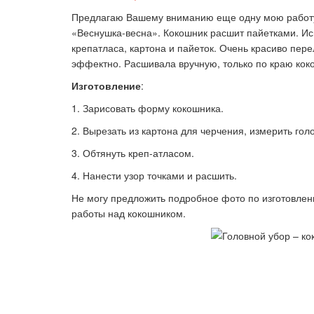
Предлагаю Вашему вниманию еще одну мою работу,
«Веснушка-весна». Кокошник расшит пайетками. И
крепатласа, картона и пайеток. Очень красиво пер
Ка
эффектно. Расшивала вручную, только по краю кок
Изготовление
:
1. Зарисовать форму кокошника.
2. Вырезать из картона для черчения, измерить гол
3. Обтянуть креп-атласом.
4. Нанести узор точками и расшить.
Не могу предложить подробное фото по изготовлени
работы над кокошником.