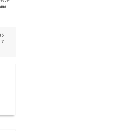
авы
15
7