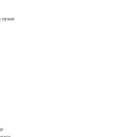
и лучше
РР
ердце