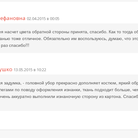
тефановна
02.04.2015 в 00:05
я насчет цвета обратной стороны принята, спасибо. Как то тогда о
анью тоже отличное. Обязательно им воспользуюсь, думаю, что эт
раз спасибо!!!
ушко
13.05.2015 в 10:22
 задумка, - головной убор прекрасно дополняет костюм, яркий об
ллегами по поводу оформления изнанки, ткань подходит больше, че
 очень аккуратно выполнили изнаночную сторону из картона. Спасиб