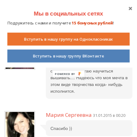
Авторизуйтесь на сайте
, чтобы вы могли оставить свой
Мы в социальных сетях
комментарий.
Подружитесь с нами и получите
15 бонусных рублей
!
Вступить в нашу группу на Одноклассниках
Мария Александровна
30.01.2015 в
18:24
Вступить в нашу группу ВКонтакте
Замечательная нежная работа. Я
очень давно мечтаю научиться
POWERED BY
вышивать.... Надеюсь что моя мечта в
этом виде творчества когда- нибудь
исполнится.
Мария Сергеевна
31.01.2015 в 00:20
Спасибо ))