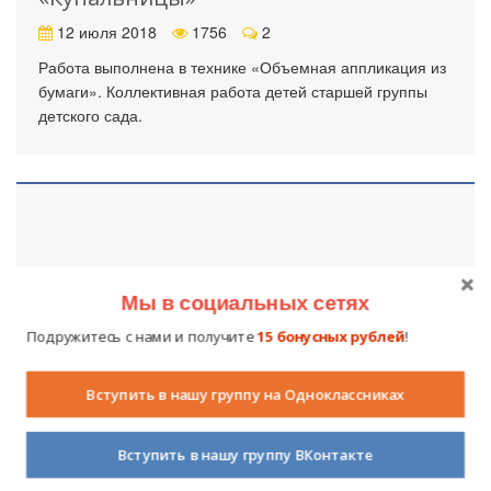
12 июля 2018
1756
2
Работа выполнена в технике «Объемная аппликация из
бумаги». Коллективная работа детей старшей группы
детского сада.
Мы в социальных сетях
Подружитесь с нами и получите
15 бонусных рублей
!
Поделка из пластилина «Птица»
Вступить в нашу группу на Одноклассниках
16 апреля 2018
836
0
Вступить в нашу группу ВКонтакте
Работу выполнила дочь Мальцева Мирослава, 7 лет.