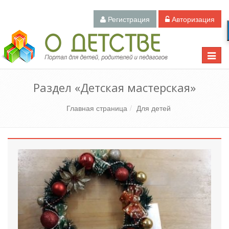
Регистрация
Авторизация
Педагогический портал «О детстве»
Toggle
naviga
Раздел «Детская мастерская»
Главная страница
Для детей