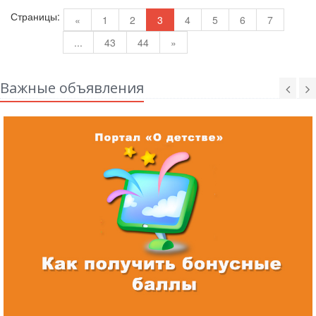
Страницы:
«
1
2
3
4
5
6
7
...
43
44
»
Важные объявления