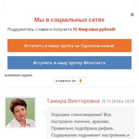
Похожие публикации
Мы в социальных сетях
Подружитесь с нами и получите
15 бонусных рублей
!
Комментарии (
2
)
Вступить в нашу группу на Одноклассниках
Вступить в нашу группу ВКонтакте
Авторизуйтесь на сайте
, чтобы вы могли оставить свой
комментарий.
POWERED BY
Тамара Викторовна
15.11.2014 в 19:19
Хорошее стихотворение! Все
построено логично, красиво.
Правильно подобрана рифма.
Содержание поднимает настроение и