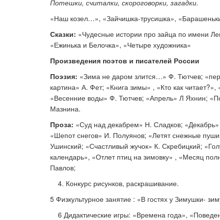
Потешки, считалки, скороговорки, загадки.
«Наш козел…», «Зайчишка-трусишка», «Барашеньки
Сказки:
«Чудесные истории про зайца по имени Лек
«Ежинька и Белочка», «Четыре художника»
Произведения поэтов и писателей России
Поэзия:
«Зима не даром злится…» Ф. Тютчев; «пер
картина» А. Фет; «Книга зимы» , «Кто как читает?»
«Весенние воды» Ф. Тютчев; «Апрель» Л Яхнин; «П
Мазнина.
Проза:
«Суд над декабрем» Н. Сладков; «Декабрь» 
«Шепот снегов» И. Полуянов; «Летят снежные пушин
Ушинский; «Счастливый жучок» К. Скребицкий; «Гол
календарь», «Отлет птиц на зимовку» , «Месяц пол
Павлов;
4. Конкурс рисунков, раскрашивание.
5 Физкультурное занятие : «В гостях у Зимушки- зи
6 Дидактические игры: «Времена года», «Поведен