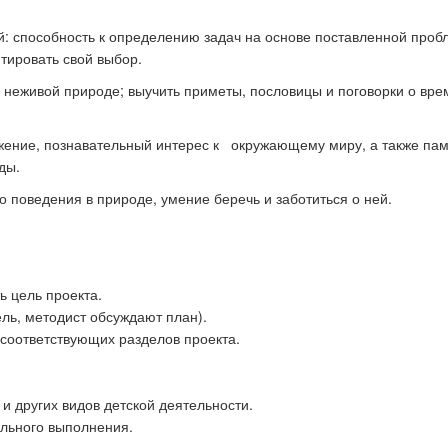
й: способность к определению задач на основе поставленной проб
ентировать свой выбор.
к стать экспертом наших
Как правильно оформить р
 и неживой природе; выучить приметы, пословицы и поговорки о вр
конкурсов
для публикации
ажение, познавательный интерес к окружающему миру, а также пам
ды.
рного поведения в природе, умение беречь и заботиться о н
ь цель проекта.
ель, методист обсуждают план).
соответствующих разделов проекта.
 и других видов детской деятельности.
льного выполнения.