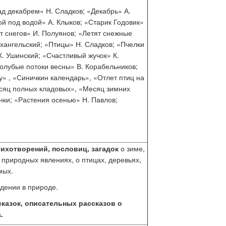
ад декабрем» Н. Сладков; «Декабрь» А.
й под водой» А. Клыков; «Старик Годовик»
т снегов» И. Полуянов; «Летят снежные
хангельский; «Птицы» Н. Сладков; «Пчелки
К. Ушинский; «Счастливый жучок» К.
олубые потоки весны» В. Корабельников;
у» , «Синичкин календарь», «Отлет птиц на
есяц полных кладовых», «Месяц зимних
нки; «Растения осенью» Н. Павлов;
тихотворений, пословиц, загадок
о зиме,
о природных явлениях, о птицах, деревьях,
мых.
дении в природе.
казок, описательных рассказов о
.