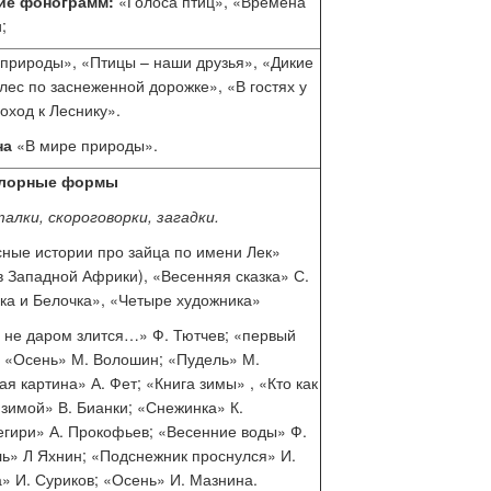
ие фонограмм:
«Голоса птиц», «Времена
;
 природы», «Птицы – наши друзья», «Дикие
лес по заснеженной дорожке», «В гостях у
оход к Леснику».
на
«В мире природы».
лорные формы
алки, скороговорки, загадки.
ные истории про зайца по имени Лек»
в Западной Африки), «Весенняя сказка» С.
ка и Белочка», «Четыре художника»
 не даром злится…» Ф. Тютчев; «первый
; «Осень» М. Волошин; «Пудель» М.
я картина» А. Фет; «Книга зимы» , «Кто как
 зимой» В. Бианки; «Снежинка» К.
егири» А. Прокофьев; «Весенние воды» Ф.
ль» Л Яхнин; «Подснежник проснулся» И.
а» И. Суриков; «Осень» И. Мазнина.