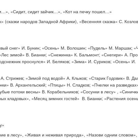
…», «Сидит, сидит зайчик…», «Кот на печку пошел…»
» (сказки народов Западной Африки), «Весенняя сказка» С. Козлов
вый снег» И. Бунин; «Осень» М. Волошин; «Пудель» М. Маршак; «
, «Лес зимой» В. Бианки; «Снежинка» К. Бальмонт; «Снегири» А. Пр
одснежник проснулся» И. Беляков; «Зима» И. Суриков; «Осень» И.
А. Стрижев; «Зимой под водой» А. Клыков; «Старик Годовик» В. Да
ки» В. Архангельский; «Птицы» Н. Сладков; «Пчелки на разведках»
убые потоки весны» В. Корабельников; «Сосунки в лесу» , «Синичк
ных кладовых», «Месяц зимних гостей» В. Бианки; «Растения осен
му»
ие в лесу», «Живая и неживая природа», «Назови одним словом»,