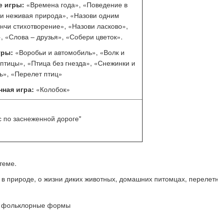
е игры:
«Времена года», «Поведение в
 и неживая природа», «Назови одним
нчи стихотворение», «Назови ласково»,
, «Слова – друзья», «Собери цветок».
гры:
«Воробьи и автомобиль», «Волк и
 птицы», «Птица без гнезда», «Снежинки и
ь», «Перелет птиц»
нная игра:
«Колобок»
с по заснеженной дороге"
теме.
 в природе, о жизни диких животных, домашних питомцах, перелет
е фольклорные формы