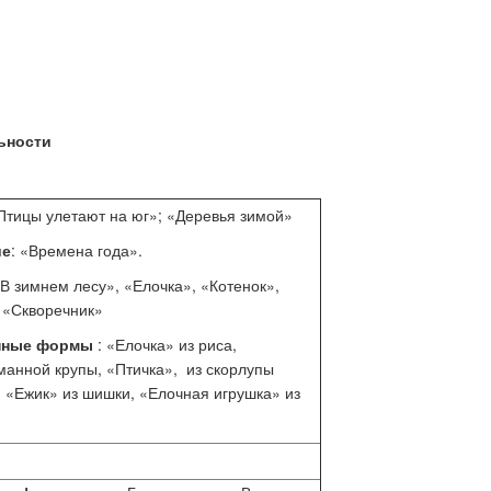
ьности
тицы улетают на юг»; «Деревья зимой»
ие
: «Времена года».
«В зимнем лесу», «Елочка», «Котенок»,
 «Скворечник»
нные формы
: «Елочка» из риса,
манной крупы, «Птичка», из скорлупы
, «Ежик» из шишки, «Елочная игрушка» из