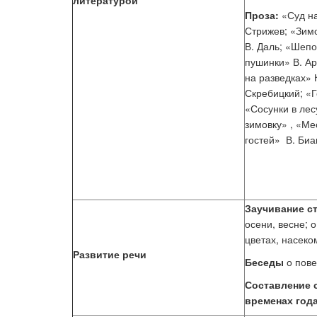
литературой
Проза:
«Суд н
Стрижев; «Зимо
В. Даль; «Шепо
пушинки» В. Ар
на разведках» 
Скребицкий; «Г
«Сосунки в лес
зимовку» , «М
гостей» В. Биа
Заучивание с
осени, весне; 
цветах, насеко
Развитие речи
Беседы
о пове
Составление с
временах года