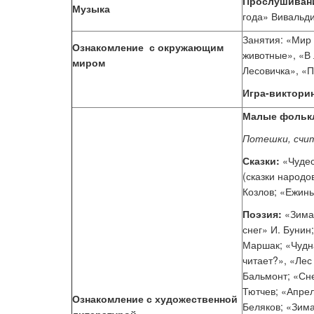
Прослушиван
Музыка
года» Вивальди
Занятия: «Мир
Ознакомление
с окружающим
животные», «В 
миром
Лесовичка», «П
Игра-виктори
Малые фольк
Потешки, счит
Сказки:
«Чудес
(сказки народо
Козлов; «Ежинь
Поэзия:
«Зима
снег» И. Бунин
Маршак; «Чудна
читает?», «Лес
Бальмонт; «Сн
Тютчев; «Апре
Ознакомление с художественной
Беляков; «Зим