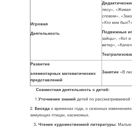
Дидактически
лесу», «Живая
словом», «Зако
«Кто кем был?»
Игровая
Подвижные и
Деятельность
зайцы», «Кот и
ветер», «Капел
Театрализова
Развитие
Занятие
«В ле
элементарных математических
представлений
Совместная деятельность с детей:
1.
Уточнение знаний
детей по рассматриваемой 
2.
Беседа
о временах года, о сезонных изменениях
зимующих птицах, насекомых.
3
. Чтение художественной литературы
: Малы