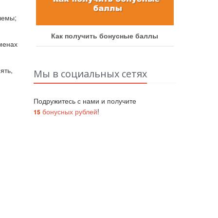
лемы;
аботу
Как получить бонусные баллы
Как у
еменах
ять,
Мы в социальных сетях
ей.
Подружитесь с нами и получите
бонусных рублей
!
15