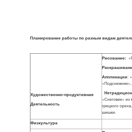
Планирование работы по разным видам деятел
Рисование:
«П
Раскрашиван
Аппликации
: 
«Подснежник»,
Нетрадицио
Художественно-продуктивная
«Снеговик» из 
Деятельность
грецкого ореха
шишки.
Физкультура