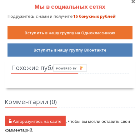
Нажмите на кнопку вашей социальной сети и
Мы в социальных сетях
поделитесь информацией с вашими друзьями.
Подружитесь с нами и получите
15 бонусных рублей
!
Вконтакте
Одноклассники
Facebook
Мой мир
Вступить в нашу группу на Одноклассниках
Вступить в нашу группу ВКонтакте
Похожие публикации
POWERED BY
Комментарии (
0
)
Авторизуйтесь на сайте
, чтобы вы могли оставить свой
комментарий.