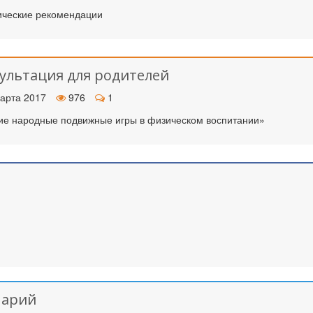
ческие рекомендации
ак стать экспертом наших
Как правильно оформить
конкурсов
для публикации
ультация для родителей
арта 2017
976
1
ие народные подвижные игры в физическом воспитании»
нарий