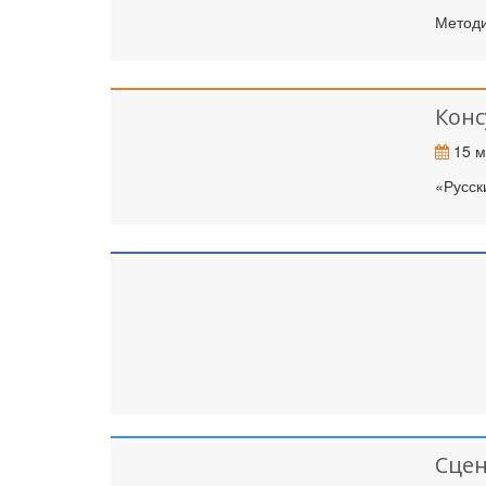
Методи
К
Конс
15 м
«Русск
Сце