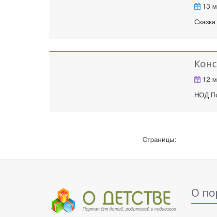
13 м
Сказка
Конс
12 м
НОД По
Страницы:
О по