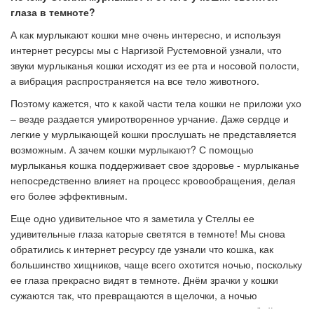
глаза в темноте?
А как мурлыкают кошки мне очень интересно, и используя
интернет ресурсы мы с Наргизой Рустемовной узнали, что
звуки мурлыканья кошки исходят из ее рта и носовой полости,
а вибрация распространяется на все тело животного.
Поэтому кажется, что к какой части тела кошки не приложи ухо
– везде раздается умиротворенное урчание. Даже сердце и
легкие у мурлыкающей кошки прослушать не представляется
возможным. А зачем кошки мурлыкают? С помощью
мурлыканья кошка поддерживает свое здоровье - мурлыканье
непосредственно влияет на процесс кровообращения, делая
его более эффективным.
Еще одно удивительное что я заметила у Стеллы ее
удивительные глаза каторые светятся в темноте! Мы снова
обратились к интернет ресурсу где узнали что кошка, как
большинство хищников, чаще всего охотится ночью, поскольку
ее глаза прекрасно видят в темноте. Днём зрачки у кошки
сужаются так, что превращаются в щелочки, а ночью
расширяются до предела, поглощая даже очень слабый свет.