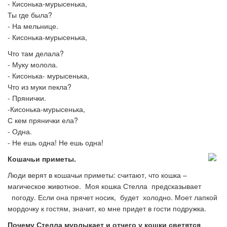
- Кисонька-мурысенька,
Ты где была?
- На мельнице.
- Кисонька-мурысенька,
Что там делала?
- Муку молола.
- Кисонька- мурысенька,
Что из муки пекла?
- Прянички.
-Кисонька-мурысенька,
С кем прянички ела?
- Одна.
- Не ешь одна! Не ешь одна!
Кошачьи приметы.
Люди верят в кошачьи приметы: считают, что кошка –
магическое животное. Моя кошка Стелла предсказывает
погоду. Если она прячет носик, будет холодно. Моет лапкой
мордочку к гостям, значит, ко мне придет в гости подружка.
Почему Стелла мурлыкает и отчего у кошки
светятся