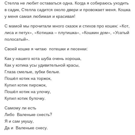
Стелла не любит оставаться одна. Когда я собираюсь уходить
в садик, Стелла садится около двери и провожает меня. Кошка
у меня самая любимая и красивая!
С мамой мы прочитали много сказок и стихов про кошек: «Кот,
лиса и петух», «Котишка – плутишка», «Кошкин дом», «Усатый
полосатый».
Своей кошке я читаю потешки и песенки:
Как у нашего кота шуба очень хороша,
Как у котика усы удивительной красы,
Глаза смелые, зубки белые.
Пошёл котик на торжок,
Купил котик пирожок,
Пошёл котик на улочку,
Купил котик булочку.
Самому ли есть
Либо Валеньке снесть?
Я и сам укушу,
Да и Валеньке снесу.