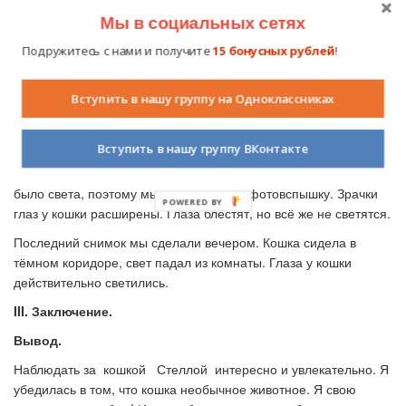
Кошкам хватает слабого свечения ночного неба, чтобы
Мы в социальных сетях
отражать свет и видеть в темноте.
Подружитесь с нами и получите
15 бонусных рублей
!
Чтобы это проверить, я решила понаблюдать за Стеллой.
Вместе с мамой (она мне помогала) мы сделали снимки глаз
Вступить в нашу группу на Одноклассниках
кошки в тёмное и светлое время суток. Первый снимок мы
сделали днём.
Вступить в нашу группу ВКонтакте
Зрачки у кошку сужены. Глаза блестят, но не светятся. Затем
мы сделали снимок в полной темноте. В комнате совсем не
было света, поэтому мы использовали фотовспышку. Зрачки
глаз у кошки расширены. Глаза блестят, но всё же не светятся.
Последний снимок мы сделали вечером. Кошка сидела в
тёмном коридоре, свет падал из комнаты. Глаза у кошки
действительно светились.
III. Заключение.
Вывод.
Наблюдать за кошкой Стеллой интересно и увлекательно. Я
убедилась в том, что кошка необычное животное. Я свою