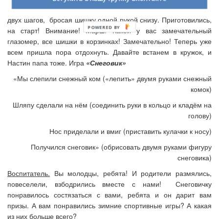
называется
«Шишки в корзинку!»
Нужно попасть в корзинку с
двух шагов, бросая шишку одной рукой снизу. Приготовились,
POWERED BY
на старт! Внимание! Марш! Какой у вас замечательный
глазомер, все шишки в корзинках! Замечательно! Теперь уже
всем пришла пора отдохнуть. Давайте встанем в кружок, и
Настин папа тоже. Игра
«Снеговик»
«Мы слепили снежный ком («лепить» двумя руками снежный
комок)
Шляпу сделали на нём (соединить руки в кольцо и кладём на
голову)
Нос приделали и вмиг (приставить кулачки к носу)
Получился снеговик» (обрисовать двумя руками фигуру
снеговика)
Воспитатель.
Вы молодцы, ребята! И родители размялись,
повеселели, взбодрились вместе с нами! Снеговичку
понравилось состязаться с вами, ребята и он дарит вам
призы. А вам понравились зимние спортивные игры? А какая
из них больше всего?