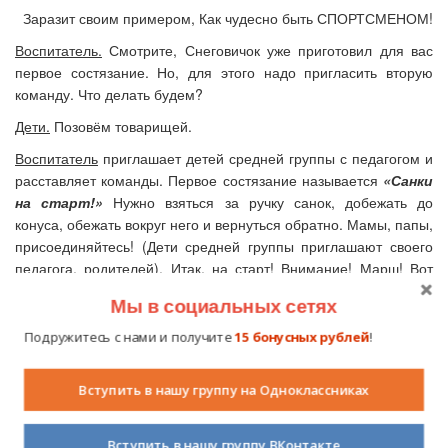
Заразит своим примером, Как чудесно быть СПОРТСМЕНОМ!
Воспитатель.
Смотрите, Снеговичок уже приготовил для вас
первое состязание. Но, для этого надо пригласить вторую
команду. Что делать будем?
Дети.
Позовём товарищей.
Воспитатель
приглашает детей средней группы с педагогом и
расставляет команды. Первое состязание называется
«Санки
на старт!»
Нужно взяться за ручку санок, добежать до
конуса, обежать вокруг него и вернуться обратно. Мамы, папы,
присоединяйтесь! (Дети средней группы приглашают своего
педагога, родителей). Итак, на старт! Внимание! Марш! Вот
это скорость, вот это ловкость! И санки целые, и никто не упал.
Мы в социальных сетях
Молодцы! А теперь мы со Снеговичком предлагаем поиграть в
игру
«Метелица»
. Нужно всем вместе встать в одну колонну,
Подружитесь с нами и получите
15 бонусных рублей
!
взяться за руки и пробежать змейкой вокруг предметов, не
разорвав рук. Попробуем? Тогда, на старт! Внимание! Марш!
Вступить в нашу группу на Одноклассниках
Ох, и устали же мы со Снеговичком! Уморились просто! Две
минутки на отдых и вас уже ждёт следующее состязание.
Мамы, папы, сестрёнки, вставайте к своим командам! Игра
Вступить в нашу группу ВКонтакте