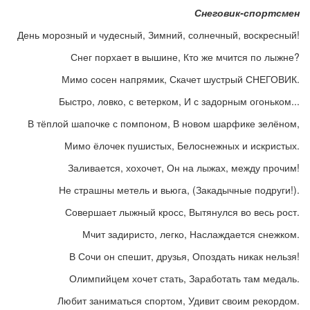
Снеговик-спортсмен
День морозный и чудесный, Зимний, солнечный, воскресный!
Снег порхает в вышине, Кто же мчится по лыжне?
Мимо сосен напрямик, Скачет шустрый СНЕГОВИК.
Быстро, ловко, с ветерком, И с задорным огоньком...
В тёплой шапочке с помпоном, В новом шарфике зелёном,
Мимо ёлочек пушистых, Белоснежных и искристых.
Заливается, хохочет, Он на лыжах, между прочим!
Не страшны метель и вьюга, (Закадычные подруги!).
Совершает лыжный кросс, Вытянулся во весь рост.
Мчит задиристо, легко, Наслаждается снежком.
В Сочи он спешит, друзья, Опоздать никак нельзя!
Олимпийцем хочет стать, Заработать там медаль.
Любит заниматься спортом, Удивит своим рекордом.