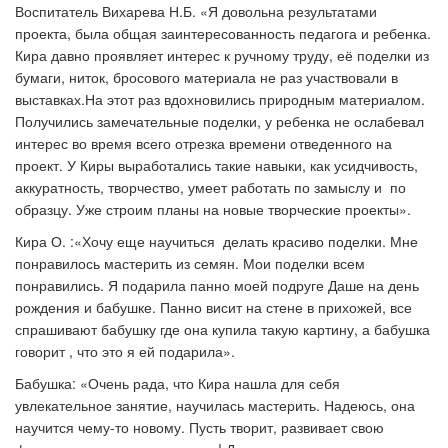
Воспитатель Вихарева Н.Б. «Я довольна результатами
проекта, была общая заинтересованность педагога и ребенка.
Кира давно проявляет интерес к ручному труду, её поделки из
бумаги, ниток, бросового материала не раз участвовали в
выставках.На этот раз вдохновились природным материалом.
Получились замечательные поделки, у ребенка не ослабевал
интерес во время всего отрезка времени отведенного на
проект. У Киры выработались такие навыки, как усидчивость,
аккуратность, творчество, умеет работать по замыслу и по
образцу. Уже строим планы на новые творческие проекты».
Кира О. :«Хочу еще научиться делать красиво поделки. Мне
понравилось мастерить из семян. Мои поделки всем
понравились. Я подарила панно моей подруге Даше на день
рождения и бабушке. Панно висит на стене в прихожей, все
спрашивают бабушку где она купила такую картину, а бабушка
говорит , что это я ей подарила».
Бабушка: «Очень рада, что Кира нашла для себя
увлекательное занятие, научилась мастерить. Надеюсь, она
научится чему-то новому. Пусть творит, развивает свою