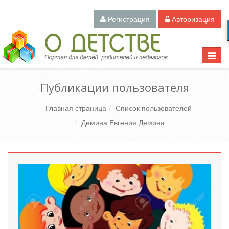
Регистрация
Авторизация
Педагогический портал «О детстве»
Toggle
naviga
Публикации пользователя
Главная страница
Список пользователей
Демина Евгения Демина