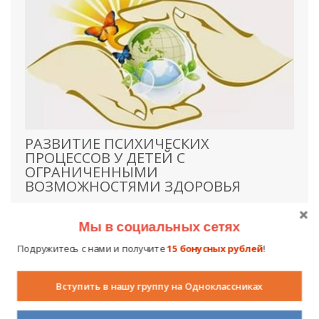
РАЗВИТИЕ ПСИХИЧЕСКИХ
ПРОЦЕССОВ У ДЕТЕЙ С
ОГРАНИЧЕННЫМИ
ВОЗМОЖНОСТЯМИ ЗДОРОВЬЯ
23 февраля 2017
737
0
Мы в социальных сетях
Младший школьный возраст – это период, когда под
воздействием новой, учебной деятельности изменяется
Подружитесь с нами и получите
15 бонусных рублей
!
характер мышления ребенка, его внимание и память.
Поведение приобретает черты произвольности,
Вступить в нашу группу на Одноклассниках
намеренности, осмысленности, способности следовать
определенным правилам, нормам поведения. Новое