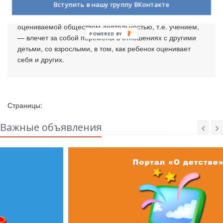
для ребенка положение в обществе – положение
Вступить в нашу группу ВКонтакте
человека, который занят общественно важной и
оцениваемой обществом деятельностью, т.е. учением,
POWERED BY
— влечет за собой перемены в отношениях с другими
детьми, со взрослыми, в том, как ребенок оценивает
себя и других.
Страницы:
Важные объявления