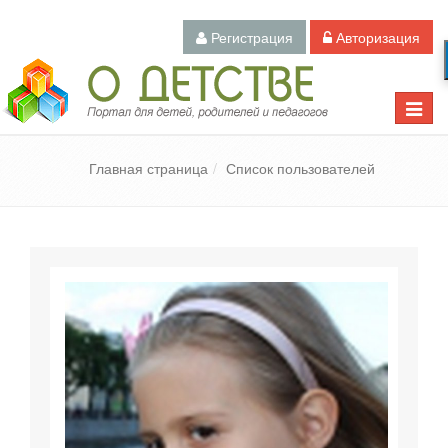
Регистрация
Авторизация
Педагогический портал «О детстве»
Toggle
naviga
Главная страница
Список пользователей