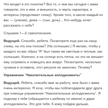
Что входит в это понятие? Все то, о чем мы сегодня с вами
говорили, это и имя, и внешность, и черты характера, и
интересы (продолжает схему). Кроме того, в школе каждый из
вас — (ученик), дома — (сын, дочь)... Кто-нибудь хочет
рассказать о себе?
Слушаем 1—2 самоописания.
Ведущий.
Спасибо, ребята. Посмотрите еще раз на нашу
схему, на что она похожа? (На солнышко.) Я желаю, чтобы у
каждого из вас образ “Я” был таким же светлым и теплым, как
солнышко. Конечно, и на солнце есть пятна, но это не мешает
ему согревать и освещать все вокруг. Посмотрите, несколько
лучиков я оставила, этот рисунок не закончен. Почему?
Упражнение “Накопительные аплодисменты”
Ведущий.
Ребята, спасибо вам за работу, мне было с вами
очень интересно. Я хочу, чтобы мы поблагодарили друг друга
при помощи упражнения “Накопительные аплодисменты”. Я
подхожу к тебе (обращается к ребенку по имени) и дарю
аплодисменты. Это для тебя. К кому пойдем дальше,