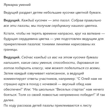
Ярмарка умений
Ведущий раздает детям небольшие кусочки цветной бумаги.
Ведущий.
Каждый кусочек — это паззл. Собрав правильно
все эти паззлы, мы получим сердцевину нашего цветка.
Кстати, чтобы не терять времени напрасно, круг на ватмане —
будущая сердцевина цветка — уже подготовлен ведущим для
прикрепления паззлов: тонкими линиями нарисованы их
границы.
Ведущий.
Сейчас каждый из вас на этом кусочке бумаги
напишет, какие свои умения, способности, дарования он
готов подарить классу, чем может поделиться со всеми.
Затем каждый озвучивает написанное, а ведущий
комментирует ответы участников, например: “С Олей нам не
страшно идти в поход с ночевкой — вкусный обед нам
обеспечен!” Или: “На школьных “Веселых стартах” нам нечего
бояться: Толя со своей ловкостью непременно победит!” И так
далее.
По ходу рассказа детей паззлы приклеиваются к листу