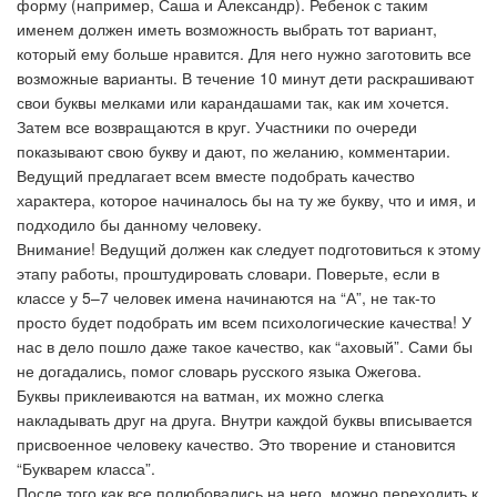
форму (например, Саша и Александр). Ребенок с таким
именем должен иметь возможность выбрать тот вариант,
который ему больше нравится. Для него нужно заготовить все
возможные варианты. В течение 10 минут дети раскрашивают
свои буквы мелками или карандашами так, как им хочется.
Затем все возвращаются в круг. Участники по очереди
показывают свою букву и дают, по желанию, комментарии.
Ведущий предлагает всем вместе подобрать качество
характера, которое начиналось бы на ту же букву, что и имя, и
подходило бы данному человеку.
Внимание! Ведущий должен как следует подготовиться к этому
этапу работы, проштудировать словари. Поверьте, если в
классе у 5–7 человек имена начинаются на “А”, не так-то
просто будет подобрать им всем психологические качества! У
нас в дело пошло даже такое качество, как “аховый”. Сами бы
не догадались, помог словарь русского языка Ожегова.
Буквы приклеиваются на ватман, их можно слегка
накладывать друг на друга. Внутри каждой буквы вписывается
присвоенное человеку качество. Это творение и становится
“Букварем класса”.
После того как все полюбовались на него, можно переходить к