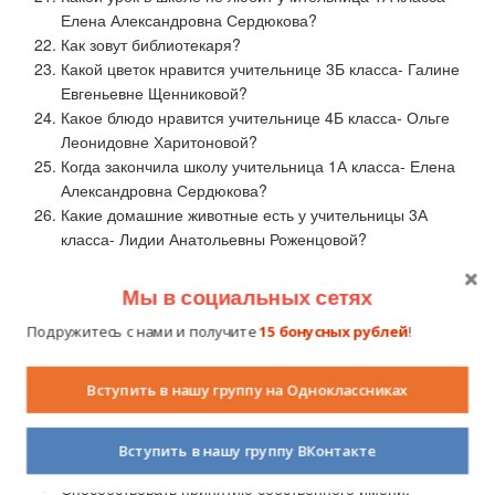
Елена Александровна Сердюкова?
Как зовут библиотекаря?
Какой цветок нравится учительнице 3Б класса- Галине
Евгеньевне Щенниковой?
Какое блюдо нравится учительнице 4Б класса- Ольге
Леонидовне Харитоновой?
Когда закончила школу учительница 1А класса- Елена
Александровна Сердюкова?
Какие домашние животные есть у учительницы 3А
класса- Лидии Анатольевны Роженцовой?
Я И МОЕ ИМЯ
Мы в социальных сетях
Цели
Подружитесь с нами и получите
15 бонусных рублей
!
Способствовать формированию позитивного образа “Я”.
Развивать навыки общения.
Вступить в нашу группу на Одноклассниках
Активизировать процесс самопознания.
Задачи
Вступить в нашу группу ВКонтакте
Развивать позитивное самовосприятие.
Способствовать принятию собственного имени.