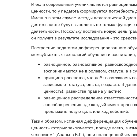
И если современный ученик является равноценным 
ценности, то у педагога формируется потребность 
Именно в этом случае методы педагогической диагн
деятельность) будут выполнять не только функцию 
деятельности. Поскольку поставить новую цель грам
он получит в результате исследования - это средств
Построение педагогом дифференцированного обуч
межсубъектных технологий обучения и воспитания,
равноценное, равноактивное, равносвободное
воспринимаются не в ролевом, статусе, а в 
принципа равенства, что даёт возможность в
зависимо от статуса, опыта, возраста. В дан
ценность), равенстве прав на участие;
равноценное распределение ответственности
способов решения, где каждый имеет право вн
предложить новую цель или ход действий.
Таким образом, истинная дифференциация обучени
ценность которых заключается, прежде всего, в изм
человеком” (Ананьев Б.Г.), но и полноценной челов