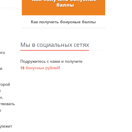
аботу
Как получить бонусные баллы
Как у
Мы в социальных сетях
ого
Подружитесь с нами и получите
бонусных рублей
!
15
 и
торой
т
и,
твовать
о
длежит