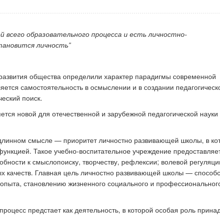
й всего образовательного процесса и есть личностно-
к стать экспертом наших
Как правильно оформить р
становится личность”
конкурсов
для публикации
развития общества определили характер парадигмы современной
яется самостоятельность в осмыслении и в создании педагогическ
ческий поиск.
ся новой для отечественной и зарубежной педагогической науки
длинном смысле — приоритет личностно развивающей школы, в ко
функцией. Такое учебно-воспитательное учреждение предоставляе
бности к смыслопоиску, творчеству, рефлексии; волевой регуляци
ных качеств. Главная цель личностно развивающей школы — способс
 опыта, становлению жизненного социального и профессиональног
роцесс предстает как деятельность, в которой особая роль прина