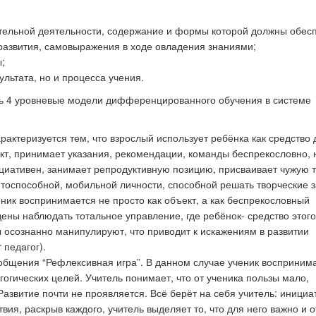
ательной деятельности, содержание и формы которой должны обес
развития, самовыражения в ходе овладения знаниями;
;
ультата, но и процесса учения.
ть 4 уровневые модели дифференцированного обучения в системе
актеризуется тем, что взрослый использует ребёнка как средство 
кт, принимает указания, рекомендации, команды беспрекословно, 
циативен, занимает репродуктивную позицию, присваивает чужую т
нтоспособной, мобильной личности, способной решать творческие з
ник воспринимается не просто как объект, а как беспрекословный
ены наблюдать тотальное управление, где ребёнок- средство этого
 осознанно манипулируют, что приводит к искажениям в развитии
 педагог).
бщения “Рефлексивная игра”. В данном случае ученик восприним
гогических целей. Учитель понимает, что от ученика пользы мало,
Развитие почти не проявляется. Всё берёт на себя учитель: инициа
твия, раскрыв каждого, учитель выделяет то, что для него важно и 