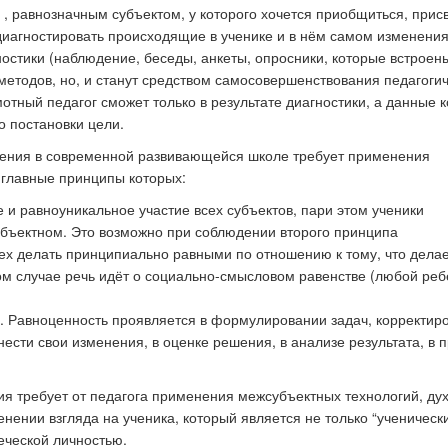
, равнозначным субъектом, у которого хочется приобщиться, прис
диагностировать происходящие в ученике и в нём самом изменения
остики (наблюдение, беседы, анкеты, опросники, которые встроен
методов, но, и станут средством самосовершенствования педагоги
отный педагог сможет только в результате диагностики, а данные 
о постановки цели.
ения в современной развивающейся школе требует применения
 главные принципы которых:
 и равноуникальное участие всех субъектов, пари этом ученики
субъектном. Это возможно при соблюдении второго принципа
сех делать принципиально равными по отношению к тому, что делае
ном случае речь идёт о социально-смысловом равенстве (любой реб
. Равноценность проявляется в формулировании задач, корректир
ести свои изменения, в оценке решения, в анализе результата, в 
я требует от педагога применения межсубъектных технологий, ду
енении взгляда на ученика, который является не только “ученическ
еческой личностью.