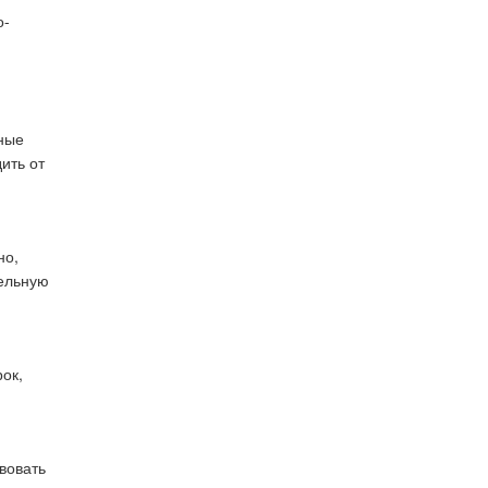
о-
тные
ить от
но,
тельную
ок,
вовать