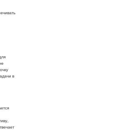
печивать
для
не
очку
адачи в
ается
тиву,
отвечает