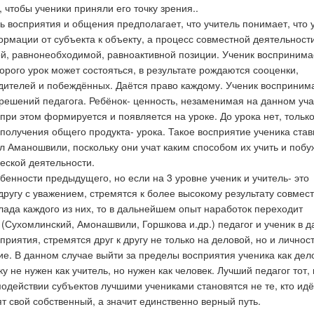
 чтобы ученики приняли его точку зрения..
 восприятия и общения предполагает, что учитель понимает, что у
рмации от субъекта к объекту, а процесс совместной деятельности
ой, равнонеобходимой, равноактивной позиции. Ученик воспринима
орого урок может состояться, в результате рождаются сооценки,
бедителей и побеждённых. Даётся право каждому. Ученик восприним
 решений педагога. Ребёнок- ценность, незаменимая на данном уча
при этом формируется и появляется на уроке. До урока нет, тольк
олучения общего продукта- урока. Такое восприятие ученика стави
ил Аманошвили, поскольку они учат каким способом их учить и поб
еской деятельности.
бенности предыдущего, но если на 3 уровне ученик и учитель- это
другу с уважением, стремятся к более высокому результату совмес
клада каждого из них, то в дальнейшем опыт наработок переходит
(Сухомлинский, Амонашвили, Горшкова и.др.) педагог и ученик в 
риятия, стремятся друг к другу не только на деловой, но и личнос
. В данном случае выйти за пределы восприятия ученика как дел
у не нужен как учитель, но нужен как человек. Лучший педагог тот, 
имодействии субъектов лучшими учениками становятся не те, кто идё
ят свой собственный, а значит единственно верный путь.