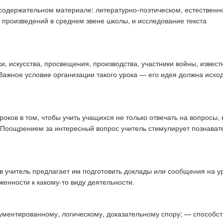
содержательном материале: литературно-поэтическом, естественн
х произведений в среднем звене школы, и исследование текста
и, искусства, просвещения, производства, участники войны, извес
 Важное условие организации такого урока — его идея должна исход
оков в том, чтобы учить учащихся не только отвечать на вопросы, 
. Поощрением за интересный вопрос учитель стимулирует познава
в учитель предлагает им подготовить доклады или сообщения на ур
енности к какому-то виду деятельности.
гументированному, логическому, доказательному спору;
—
способст