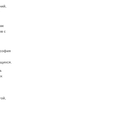
ний,
ак
ов с
ософия
ащихся.
ь
их
гой,