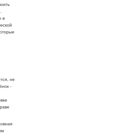
воить
.
ы в
ческой
которые
тся, не
ёнок -
овке
праве
ховная
им