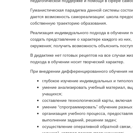
педагогической поддержке и помощи в сфере само
Гуманистическая парадигма данной системы состоит
дается возможность самореализации: школа предос
собственную траекторию образования.
Реализация индивидуального подхода в обучении по
создать представление о характере каждого из них,
окружения; получить возможность объяснить поступ
В дидактике нет готовых рецептов на все случаи жи
подхода в обучении носит творческий характер.
При внедрении дифференцированного обучения нео
глубокое изучение индивидуальных и типолог
умение анализировать учебный материал, выд
учащихся;
составление технологической карты, включа
умение “спрограммировать” обучение разных 
организация учебного процесса, предоставл
выполнении заданий, решении задач;
осуществление оперативной обратной связи,
ученика), которая расковывает учащихся;