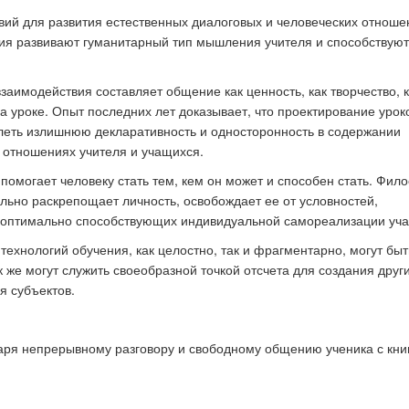
овий для развития естественных диалоговых и человеческих отноше
ия развивают гуманитарный тип мышления учителя и способствуют
заимодействия составляет общение как ценность, как творчество, к
 уроке. Опыт последних лет доказывает, что проектирование урок
леть излишнюю декларативность и односторонность в содержании
 отношениях учителя и учащихся.
омогает человеку стать тем, кем он может и способен стать. Фил
льно раскрепощает личность, освобождает ее от условностей,
й, оптимально способствующих индивидуальной самореализации уч
хнологий обучения, как целостно, так и фрагментарно, могут быт
 же могут служить своеобразной точкой отсчета для создания друг
я субъектов.
даря непрерывному разговору и свободному общению ученика с кни