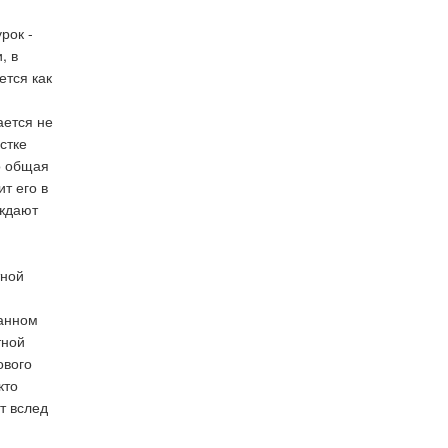
рок -
, в
ется как
ается не
стке
о общая
т его в
уждают
тной
данном
тной
ового
кто
т вслед