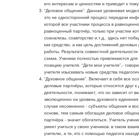
его интересам и ценностям и приводит к тому,
“Деловое общение”. Данная уровневая модель
это не односторонний процесс передачи инфо
которой все участники процесса в равноценн
равноценный партнёр, только при участии кот
соанализы, соавторство и.т.д.. здесь нет по
как средство, а как цель достижений деловых
работы. Результата совместной деятельности 
схема. Ученики полностью привлекаются для п
позицию учителя. “Дети мои учителя”,- говор
учителя изыскивать новые средства педагогич
“Духовное общение”. Включает в себя все осо
деловые партнёры, которые относятся друг к 
деятельности, понимают, что он зависит от в
эволюционно на уровень духовного единения 
случае несомненно - субъекты общения и восп
основе, тем самым обогащая деловое общение
партнёра - значит обогатиться. Учитель ученик
умеет учиться у своих учеников. в таком вза
учителю, а те, кто с помощью педагога наход