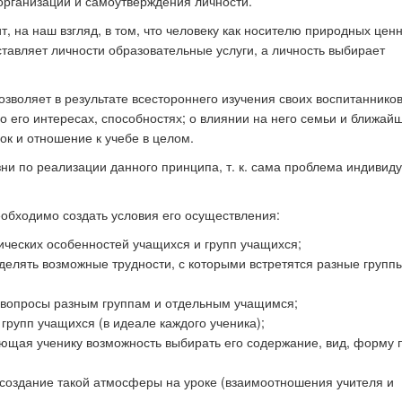
организации и самоутверждения личности.
, на наш взгляд, в том, что человеку как носителю природных цен
тавляет личности образовательные услуги, а личность выбирает
зволяет в результате всестороннего изучения своих воспитаннико
 о его интересах, способностях; о влиянии на него семьи и ближай
ок и отношение к учебе в целом.
зни по реализации данного принципа, т. к. сама проблема индивид
бходимо создать условия его осуществления:
ических особенностей учащихся и групп учащихся;
елять возможные трудности, с которыми встретятся разные групп
я вопросы разным группам и отдельным учащимся;
групп учащихся (в идеале каждого ученика);
яющая ученику возможность выбирать его содержание, вид, форму 
 создание такой атмосферы на уроке (взаимоотношения учителя и