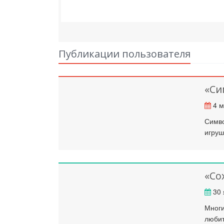
Публикации пользователя
«Си
4 м
Симво
игруш
«Со
30 
Многи
любит