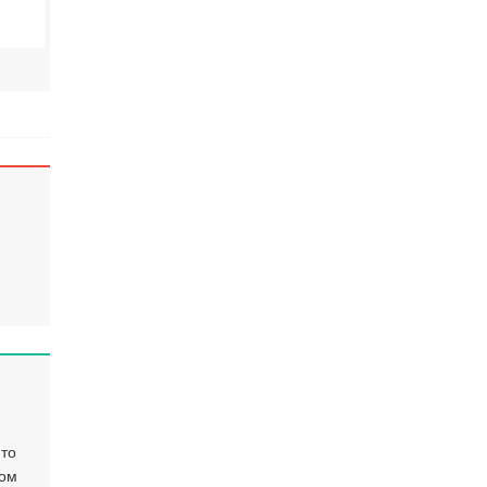
-то
том