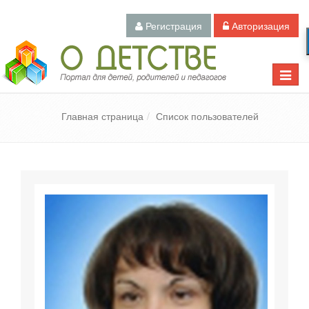
Регистрация
Авторизация
Педагогический портал «О детстве»
Toggle
naviga
Главная страница
Список пользователей