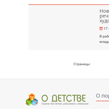
Нов
реч
худ
17 
В раб
младш
Страницы:
О по