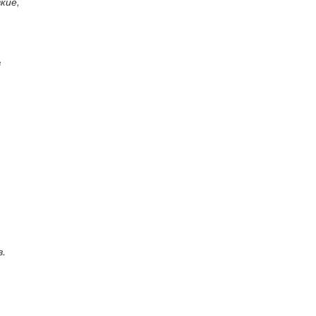
кие,
в
в.