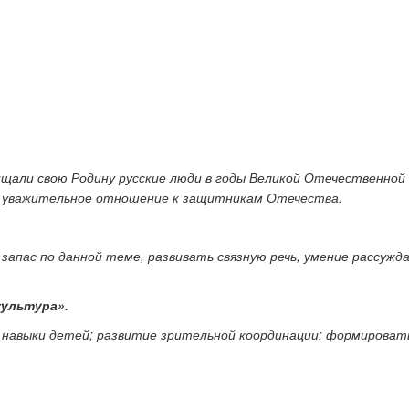
к стать экспертом наших
Как правильно оформить р
конкурсов
для публикации
ищали свою Родину русские люди в годы Великой Отечественной 
й уважительное отношение к защитникам Отечества.
апас по данной теме, развивать связную речь, умение рассужд
культура».
навыки детей; развитие зрительной координации; формироват