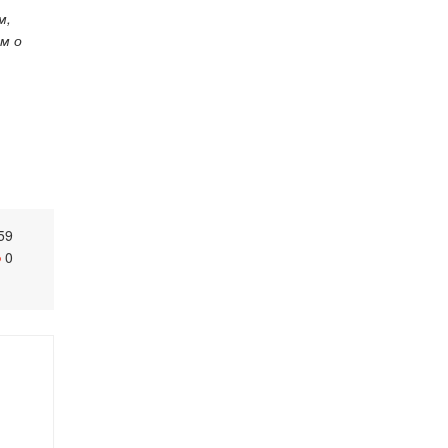
м,
м о
59
0