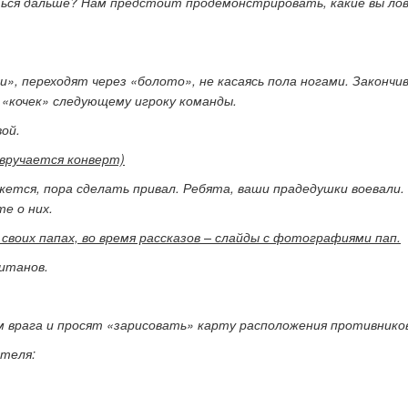
ся дальше? Нам предстоит продемонстрировать, какие вы лов
», переходят через «болото», не касаясь пола ногами. Закончи
 «кочек» следующему игроку команды.
ой.
вручается конверт)
ажется, пора сделать привал. Ребята, ваши прадедушки воевали.
е о них.
своих папах, во время рассказов – слайды с фотографиями пап.
питанов.
 врага и просят «зарисовать» карту расположения противнико
теля: