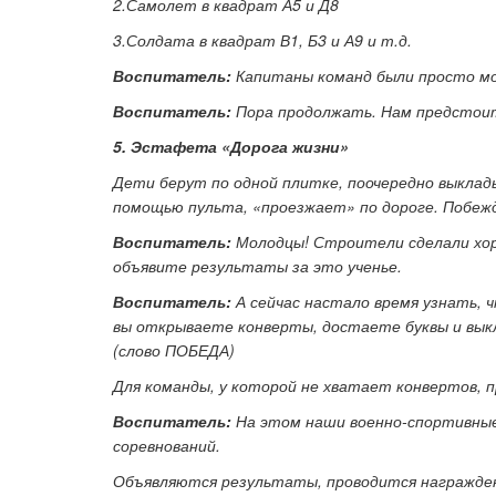
2.Самолет в квадрат А5 и Д8
3.Солдата в квадрат В1, Б3 и А9 и т.д.
Воспитатель:
Капитаны команд были просто мо
Воспитатель:
Пора продолжать. Нам предстоит
5. Эстафета «Дорога жизни»
Дети берут по одной плитке, поочередно выклады
помощью пульта, «проезжает» по дороге. Побеж
Воспитатель:
Молодцы! Строители сделали хор
объявите результаты за это ученье.
Воспитатель:
А сейчас настало время узнать, 
вы открываете конверты, достаете буквы и выкл
(слово ПОБЕДА)
Для команды, у которой не хватает конвертов, 
Воспитатель:
На этом наши военно-спортивные
соревнований.
Объявляются результаты, проводится награжде