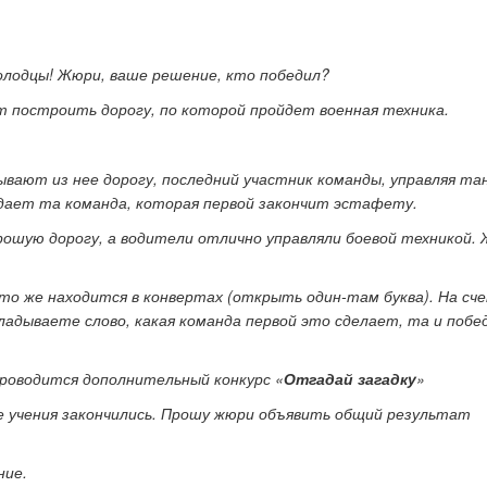
лодцы! Жюри, ваше решение, кто победил?
 построить дорогу, по которой пройдет военная техника.
вают из нее дорогу, последний участник команды, управляя та
дает та команда, которая первой закончит эстафету.
ошую дорогу, а водители отлично управляли боевой техникой. 
что же находится в конвертах (открыть один-там буква). На сч
адываете слово, какая команда первой это сделает, та и поб
проводится дополнительный конкурс «
Отгадай загадку
»
 учения закончились. Прошу жюри объявить общий результат
ние.