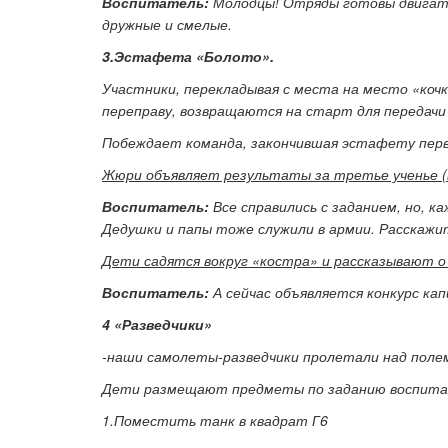
Воспитатель:
Молодцы! Отряды готовы двигать
дружные и смелые.
3.Эстафета «Болото».
Участники, перекладывая с места на место «кочки
переправу, возвращаются на старт для передачи
Побеждает команда, закончившая эстафету перв
Жюри объявляет результаты за третье ученье (
Воспитатель:
Все справились с заданием, но, к
Дедушки и папы тоже служили в армии. Расскажит
Дети садятся вокруг «костра» и рассказывают о 
Воспитатель:
А сейчас объявляется конкурс ка
4 «Разведчики»
-наши самолеты-разведчики пролетали над полем
Дети размещают предметы по заданию воспита
1.Поместить танк в квадрат Г6