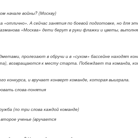
ом начале войны? (Москву)
 «отлично». А сейчас занятия по боевой подготовке, но для эт
 Газманова «Москва» дети берут в руки флажки и цветы, выполн
метами, пролезают в обручи и в «сухом» бассейне находят ко
ерта), возвращаются к месту старта. Побеждает та команда, к
о конкурса, и вручает конверт команде, которая выиграла.
овать слова-понятия
ружба (по три слова каждой команде)
 второе ученье (вручается