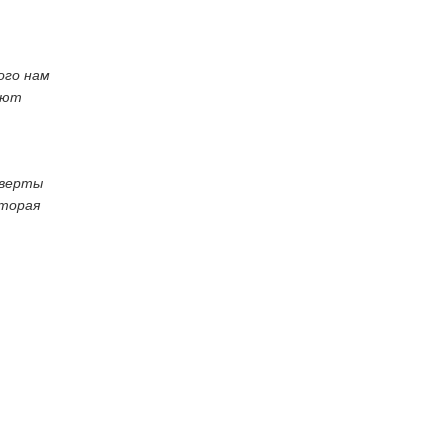
ого нам
яют
нверты
оторая