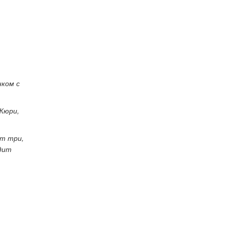
нком с
Жюри,
ет три,
едит