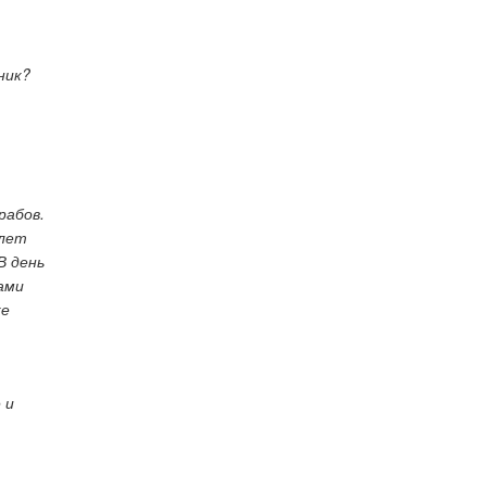
ник?
рабов.
 лет
В день
ами
же
 и