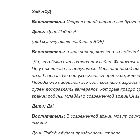
Ход НОД
Воспитатель:
Скоро в нашей стране все будут 
Дети:
День Победы!
(под музыку показ слайдов о ВОВ)
Воспитатель:
а кто знает, что это за победа
-Да, это была очень страшная война. Фашисты х
Но у них ничего не получилось! Весь наш народ 
назад воевал. Но они уже очень старенькие, мног
Победы они надевают все свои военные награды,
будем поздравлять ветеранов, которые храбро ср
границ родины (слайды о современной армии).А 
Дети:
Да!
Воспитатель:
В современной армии могут служ
смелые.
День Победы будет праздновать страна-