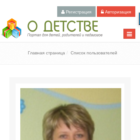
Регистрация
Авторизация
Педагогический портал «О детстве»
Toggle
naviga
Главная страница
Список пользователей