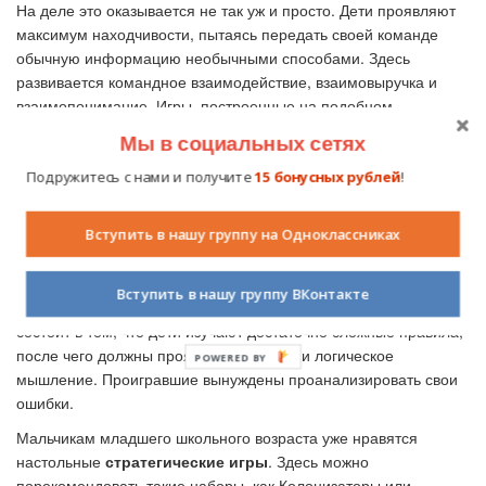
На деле это оказывается не так уж и просто. Дети проявляют
максимум находчивости, пытаясь передать своей команде
обычную информацию необычными способами. Здесь
развивается командное взаимодействие, взаимовыручка и
взаимопонимание. Игры, построенные на подобном
принципе, помогают детям преодолеть стеснительность и
Мы в социальных сетях
замкнутость.
Подружитесь с нами и получите
15 бонусных рублей
!
Еще одним популярным видом являются современные
карточные игры
. Здесь используются необычные карты.
Вступить в нашу группу на Одноклассниках
Например, в такой игре, как Uno, есть самые разные
тематические наборы. Мальчикам очень нравятся карты с
супергероями, девочкам – изображения персонажей из
Вступить в нашу группу ВКонтакте
любимых мультипликационных сериалов. Польза здесь
состоит в том, что дети изучают достаточно сложные правила,
после чего должны проявить внимание и логическое
POWERED BY
мышление. Проигравшие вынуждены проанализировать свои
ошибки.
Мальчикам младшего школьного возраста уже нравятся
настольные
стратегические игры
. Здесь можно
порекомендовать такие наборы, как Колонизаторы или