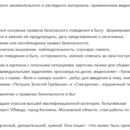
ного занимательного и наглядного материала, применением видео
к стать экспертом наших
Как правильно оформить р
конкурсов
для публикации
ися основные правила безопасного поведения в быту; формирова
ни и умение её предупредить; дать представление о негативных
нании или несоблюдении правил безопасности;
гическое мышление, наблюдательность, слуховую память;
ое поведение в быту, осторожность, умение отвечать за свои поступ
а и картинок с опасными ситуациями, карточки-лучики для сборки
ндивидуальными заданиями, кроссворд на доске, видеосюжет «Урок
ь к сказке «Волк и семеро козлят», ребус для введения в тему, кни
казкам «Петушок Золотой Гребешок» и «Снегурочка», игрушечный т
адших классов высшей квалификационной категории, Колычёвская
ирот VIIIвида, город Коломна, Московской области, стаж работы по
ческой, увлекательной, нужной. Она пишет: «Что может быть прия