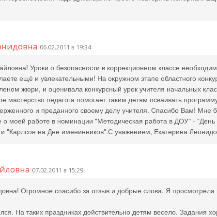
онидовна
06.02.2011 в 19:34
айловна! Уроки о безопасности в коррекционном классе необходим
лаете ещё и увлекательными! На окружном этапе областного конку
членом жюри, и оценивала конкурсный урок учителя начальных клас
е мастерство педагога помогает таким детям осваивать программ
верженного и преданного своему делу учителя. Спасибо Вам! Мне 
 о моей работе в номинации "Методическая работа в ДОУ" - "День
 и "Карлсон на Дне именинников".С уважением, Екатерина Леонидо
айловна
07.02.2011 в 15:29
овна! Огромное спасибо за отзыв и добрые слова. Я просмотрела
лся. На таких праздниках действительно детям весело. Задания х