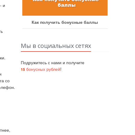
- и
аботу
Как получить бонусные баллы
Как у
ть
Мы в социальных сетях
ки.
Подружитесь с нами и получите
бонусных рублей
!
15
и
га со
елефон.
тнее,