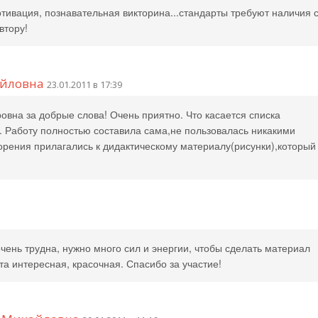
ивация, познавательная викторина...стандарты требуют наличия 
втору!
айловна
23.01.2011 в 17:39
вна за добрые слова! Очень приятно. Что касается списка
т. Работу полностью составила сама,не пользовалась никакими
орения прилагались к дидактическому материалу(рисунки),который
очень трудна, нужно много сил и энергии, чтобы сделать материал
а интересная, красочная. Спасибо за участие!