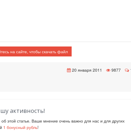
тесь на сайте, чтобы скачать файл
20 января 2011
9877
ашу активность!
й
об этой статье. Ваше мнение очень важно для нас и для других
ий
1
бонусный рубль
!