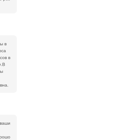
ы в
рса
сов в
у.В
бы
вна.
 ваши
орошо