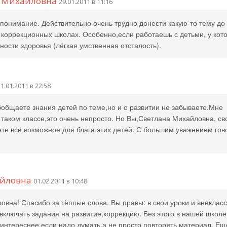
а Михайловна
29.01.2011 в 11:16
понимание. Действительно очень трудно донести какую-то тему до
коррекционных школах. Особенно,если работаешь с детьми, у кот
ости здоровья (лёгкая умственная отсталость).
1.01.2011 в 22:58
бобщаете знания детей по теме,но и о развитии не забываете.Мне
 таком классе,это очень непросто. Но Вы,Светлана Михайловна, с
ете всё возможное для блага этих детей. С большим уважением го
айловна
01.02.2011 в 10:48
вна! Спасибо за тёплые слова. Вы правы: в свои уроки и внеклас
включать задания на развитие,коррекцию. Без этого в нашей школе
 интереснее,если надо думать,а не просто повторять материал. Ещ