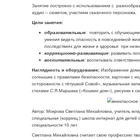
Занятие построено с использованием с разнообраз
аудио – сюжетов, участием сказочного персонажа.
Цели занятия:
Ка
образовательные
: повторить с обучающим
умения видеть опасность в повседневной жиз
последствиях для жизни и здоровья при нез
коррекционно-развивающие
: развивать ло
воспитательные
: воспитывать ответственн
Наглядность и оборудование:
Изображение домик
солнышка с правилами безопасности, карточки с и
осторожности с тётушкой Совой», музыкальная запис
стихами С.Я.Маршака («Кошкин дом»), рисунки к с
Автор: Мокрова Светлана Михайловна, учитель мл
специальная (коррекц.) школа-интернат для детей с
специальности 10 лет.
Светлана Михайловна считает свою профессию твор