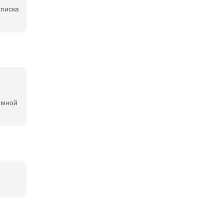
списка
 мной