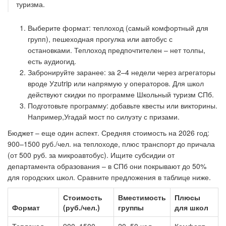
туризма.
Выберите формат: теплоход (самый комфортный для
групп), пешеходная прогулка или автобус с
остановками. Теплоход предпочтителен – нет толпы,
есть аудиогид.
Забронируйте заранее: за 2–4 недели через агрегаторы
вроде Уzutrip или напрямую у операторов. Для школ
действуют скидки по программе Школьный туризм СПб.
Подготовьте программу: добавьте квесты или викторины.
Например,Угадай мост по силуэту с призами.
Бюджет – еще один аспект. Средняя стоимость на 2026 год:
900–1500 руб./чел. на теплоходе, плюс транспорт до причала
(от 500 руб. за микроавтобус). Ищите субсидии от
департамента образования – в СПб они покрывают до 50%
для городских школ. Сравните предложения в таблице ниже.
Стоимость
Вместимость
Плюсы
Формат
(руб./чел.)
группы
для школ
Теплоход
900–1500
20–50 чел.
Комфорт,