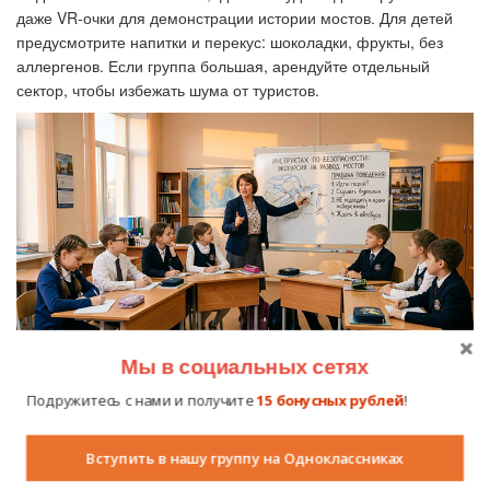
даже VR-очки для демонстрации истории мостов. Для детей
предусмотрите напитки и перекус: шоколадки, фрукты, без
аллергенов. Если группа большая, арендуйте отдельный
сектор, чтобы избежать шума от туристов.
Мы в социальных сетях
Педагог проводит инструктаж группы перед посадкой на теплоход –
Подружитесь с нами и получите
15 бонусных рублей
!
стандартная мера предосторожности.
Правильная организация комфорта превращает
Вступить в нашу группу на Одноклассниках
экскурсию в праздник, а не в испытание.