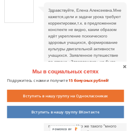
Здравствуйте, Елена Алексеевна.Мне
кажется,цели и задачи урока требуют
корректировки,т.к. в предложенном
конспекте не видно, каким образом
идёт укрепление психического
здоровья учащихся, формирование
культуры двигательной активности
учащихся. Заявленное путешествие
по стране «Здравландия» не было
обыграно, кроме как словами
Мы в социальных сетях
учителя. Любой урок подразумевает
Подружитесь с нами и получите
15 бонусных рублей
!
итог, конечно же с рефлексией
учащихся.В данном конспекте, кроме
слов учителя "Сегодня мы
Вступить в нашу группу на Одноклассниках
путешествовали по стране
Здравландия, узнали много нового, а
Вступить в нашу группу ВКонтакте
самое главное – как сохранить
здоровье" - этого не
представлено.Что же такого "много