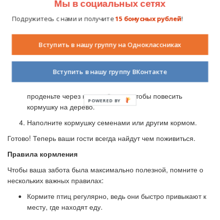
Сделать её совсем несложно, и дети могут изготовить ее
Мы в социальных сетях
вместе с родителями.
Подружитесь с нами и получите
15 бонусных рублей
!
Вот простой способ:
Возьмите пластиковую бутылку объёмом 1,5–2 литра.
Вступить в нашу группу на Одноклассниках
Вырежьте в ней несколько отверстий для входа и выхода
птиц.
Вступить в нашу группу ВКонтакте
Сделайте небольшие отверстия сверху бутылки и
проденьте через них верёвочку, чтобы повесить
кормушку на дерево.
Наполните кормушку семенами или другим кормом.
Готово! Теперь ваши гости всегда найдут чем поживиться.
Правила кормления
Чтобы ваша забота была максимально полезной, помните о
нескольких важных правилах:
Кормите птиц регулярно, ведь они быстро привыкают к
месту, где находят еду.