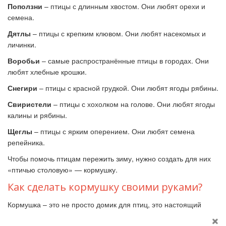
Поползни
– птицы с длинным хвостом. Они любят орехи и
семена.
Дятлы
– птицы с крепким клювом. Они любят насекомых и
личинки.
Воробьи
– самые распространённые птицы в городах. Они
любят хлебные крошки.
Снегири
– птицы с красной грудкой. Они любят ягоды рябины.
Свиристели
– птицы с хохолком на голове. Они любят ягоды
калины и рябины.
Щеглы
– птицы с ярким оперением. Они любят семена
репейника.
Чтобы помочь птицам пережить зиму, нужно создать для них
«птичью столовую» — кормушку.
Как сделать кормушку своими руками?
Кормушка – это не просто домик для птиц, это настоящий
ресторанчик, где наши пернатые друзья смогут подкрепиться.