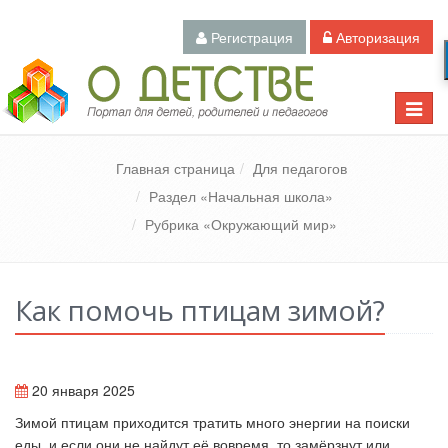
Регистрация
Авторизация
Педагогический портал «О детстве»
Toggle
naviga
Главная страница
Для педагогов
Раздел «Начальная школа»
Рубрика «Окружающий мир»
Как помочь птицам зимой?
20 января 2025
Зимой птицам приходится тратить много энергии на поиски
еды, и если они не найдут её вовремя, то замёрзнут или