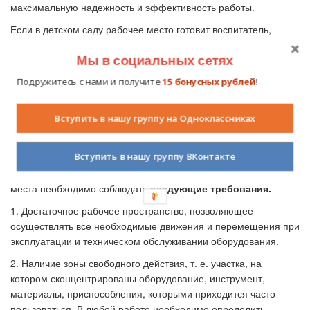
максимальную надежность и эффективность работы.
Если в детском саду рабочее место готовит воспитатель,
давая подчас образец не совсем удобного для работы
Мы в социальных сетях
расположения предметов, то в начальных классах этому виду
деятельности уделяется еще меньше внимания. В результате
Подружитесь с нами и получите
15 бонусных рублей
!
дети не выполняют элементарных требований по технике
безопасности, т.к. в процессе практической деятельности
Вступить в нашу группу на Одноклассниках
постоянно ищут то нужный инструмент, то необходимый
материал. Таким образом, формирование культуры труда при
такой постановке дела становится проблематичным.
Вступить в нашу группу ВКонтакте
Учителю необходимо помнить, что в организации рабочего
места необходимо соблюдать
следующие требования.
1. Достаточное рабочее пространство, позволяющее
осуществлять все необходимые движения и перемещения при
эксплуатации и техническом обслуживании оборудования.
2. Наличие зоны свободного действия, т. е. участка, на
котором сконцентрированы оборудование, инструмент,
материалы, приспособления, которыми приходится часто
пользоваться. В любой
работе необходимо определить