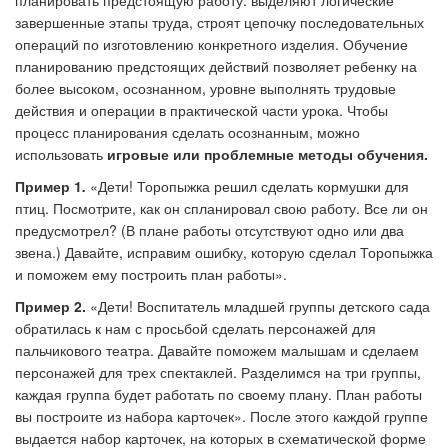
планировать предстоящую работу: выделяют логические
завершенные этапы труда, строят цепочку последовательных
операций по изготовлению конкретного изделия. Обучение
планированию предстоящих действий позволяет ребенку на
более высоком, осознанном, уровне выполнять трудовые
действия и операции в практической части урока. Чтобы
процесс планирования сделать осознанным, можно
использовать
игровые или проблемные методы обучения.
Пример 1
.
«Дети! Торопыжка решил сделать кормушки для
птиц. Посмотрите, как он спланировал свою работу. Все ли он
предусмотрел? (В плане работы отсутствуют одно или два
звена.) Давайте, исправим ошибку, которую сделал Торопыжка
и поможем ему построить план работы».
Пример 2.
«Дети! Воспитатель младшей группы детского сада
обратилась к нам с просьбой сделать персонажей для
пальчикового театра. Давайте поможем малышам и сделаем
персонажей для трех спектаклей. Разделимся на три группы,
каждая группа будет работать по своему плану. План работы
вы построите из набора карточек». После этого каждой группе
выдается набор карточек, на которых в схематической форме