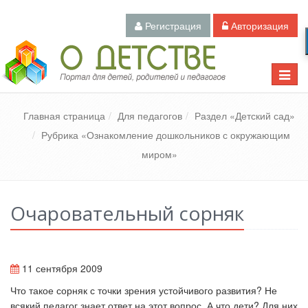
Регистрация
Авторизация
Педагогический портал «О детстве»
Toggle
naviga
Главная страница
Для педагогов
Раздел «Детский сад»
Рубрика «Ознакомление дошкольников с окружающим
миром»
Очаровательный сорняк
11 сентября 2009
Что такое сорняк с точки зрения устойчивого развития? Не
всякий педагог знает ответ на этот вопрос. А что дети? Для них