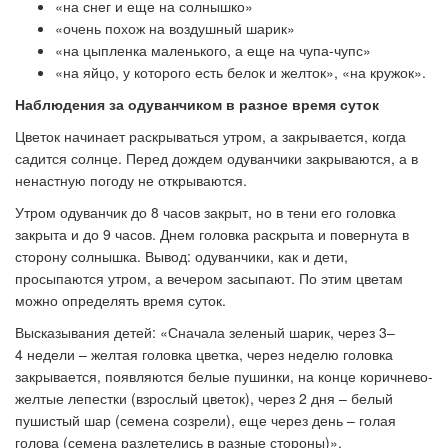
«на снег и еще на солнышко»
«очень похож на воздушный шарик»
«на цыпленка маленького, а еще на чупа-чупс»
«на яйцо, у которого есть белок и желток», «на кружок».
Наблюдения за одуванчиком в разное время суток
Цветок начинает раскрываться утром, а закрывается, когда
садится солнце. Перед дождем одуванчики закрываются, а в
ненастную погоду не открываются.
Утром одуванчик до 8 часов закрыт, но в тени его головка
закрыта и до 9 часов. Днем головка раскрыта и повернута в
сторону солнышка. Вывод: одуванчики, как и дети,
просыпаются утром, а вечером засыпают. По этим цветам
можно определять время суток.
Высказывания детей: «Сначала зеленый шарик, через 3–
4 недели – желтая головка цветка, через неделю головка
закрывается, появляются белые пушинки, на конце коричнево-
желтые лепестки (взрослый цветок), через 2 дня – белый
пушистый шар (семена созрели), еще через день – голая
голова (семена разлетелись в разные стороны)».