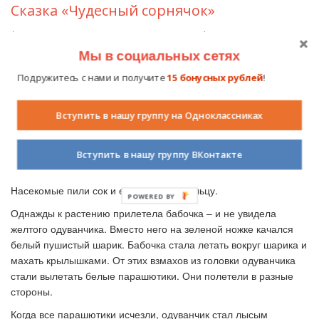
Сказка «Чудесный сорнячок»
(авторы – дети подготовительной группы)
Мы в социальных сетях
Была зима. Одуванчик спал в земле. Но вот наступила весна,
растаял снег, и одуванчик проснулся. Захотел он посмотреть,
Подружитесь с нами и получите
15 бонусных рублей
!
что происходит наверху, и решил выглянуть из-под земли.
Сначала одуванчик стоял на зеленой ножке-стебельке, и
Вступить в нашу группу на Одноклассниках
головка его была зеленой. Ярко светило солнышко.
Прошло время, и одуванчик раскрылся, стал желтым. К нему
Вступить в нашу группу ВКонтакте
прибегали дети и говорили: «Привет, одуванчик – желтый
сарафанчик!». Прилетали пчелы, бабочки, комары, мухи.
Насекомые пили сок и ели сладкую пыльцу.
POWERED BY
Однажды к растению прилетела бабочка – и не увидела
желтого одуванчика. Вместо него на зеленой ножке качался
белый пушистый шарик. Бабочка стала летать вокруг шарика и
махать крылышками. От этих взмахов из головки одуванчика
стали вылетать белые парашютики. Они полетели в разные
стороны.
Когда все парашютики исчезли, одуванчик стал лысым