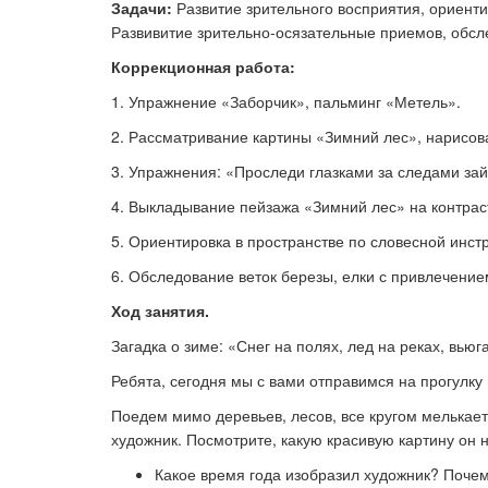
Задачи:
Развитие зрительного восприятия, ориенти
Развивитие зрительно-осязательные приемов, обсл
Коррекционная работа:
Ка
1. Упражнение «Заборчик», пальминг
«
Метель
»
.
2. Рассматривание картины «Зимний лес», нарисов
3. Упражнения: «Проследи глазками за следами зай
4. Выкладывание пейзажа «Зимний лес» на контра
5. Ориентировка в пространстве по словесной инст
6.
Обследование веток березы, елки с привлечение
Ход занятия.
Загадка о зиме: «Снег на полях, лед на реках, вьюг
Ребята, сегодня мы с вами отправимся на прогулку
Поедем мимо деревьев, лесов, все кругом мелькает:
художник.
Посмотрите, какую красивую картину он 
Какое время года изобразил художник?
Почем