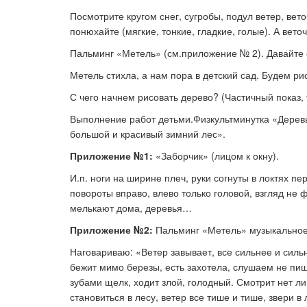
Посмотрите кругом снег, сугробы, подул ветер, в
ето
понюхайте (мягкие, тонкие, гладкие, голые).
А веточ
Пальминг «Метель» (см.приложение № 2).
Давайте 
Метель стихла, а нам пора в детский сад.
Будем ри
С чего начнем рисовать дерево? (Частичный показ, 
Выполнение работ детьми.Ф
изкультминутка «Дерев
большой и красивый зимний лес».
Приложение №1:
«Заборчик» (лицом к окну).
И.п. ноги на ширине плеч, руки согнуты в локтях п
повороты вправо, влево только головой, взгляд не
мелькают дома, деревья…
Приложение №2:
Пальминг
«
Метель
»
музыкальное
Наговариваю:
«
Ветер завывает, все сильнее и силь
бежит мимо березы, есть захотела, слушаем не пищ
зубами щелк, ходит злой, голодный. Смотрит нет ли
становиться в лесу, ветер все тише и тише, звери в