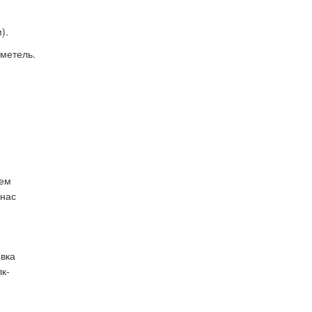
).
 метель.
аем
 нас
овка
к-