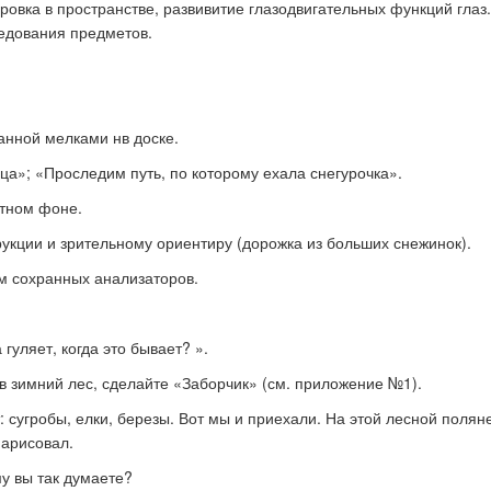
ровка в пространстве, развивитие глазодвигательных функций глаз.
едования предметов.
к стать экспертом наших
Как правильно оформить р
конкурсов
для публикации
анной мелками нв доске.
ца»; «Проследим путь, по которому ехала снегурочка».
стном фоне.
рукции и зрительному ориентиру (дорожка из больших снежинок).
м сохранных анализаторов.
а гуляет, когда это бывает?
».
 в зимний лес, сделайте «Заборчик» (см. приложение №1).
 сугробы, елки, березы. В
от мы и приехали. На этой лесной полян
нарисовал.
у вы так думаете?