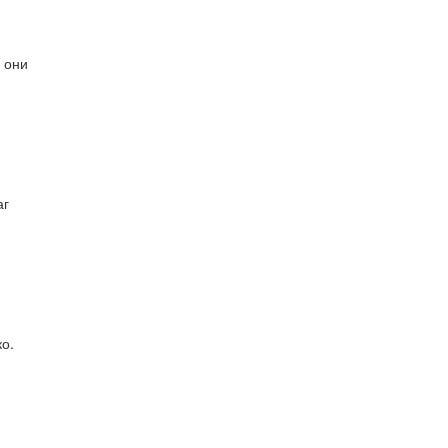
о они
аг
ко.