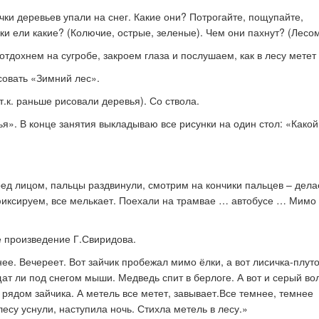
чки деревьев упали на снег.
Какие они? Потрогайте, пощупайте,
ки ели какие? (К
олючие, острые, зеленые). Ч
ем они пахнут? (Лесом
отдохнем на сугробе, закроем глаза и послушаем, как в лесу метет
совать «Зимний лес».
т.к. раньше рисовали деревья). Со ствола.
ья». В
конце занятия выкладываю все рисунки на один стол: «Какой
еред лицом, пальцы раздвинули, смотрим на кончики пальцев – дел
 фиксируем, все мелькает. Поехали на трамвае … автобусе … Мимо
 произведение Г.Свиридова.
нее. Вечереет. Вот зайчик пробежал мимо ёлки, а вот лисичка-плут
ат ли под снегом мыши. Медведь спит в берлоге. А вот и серый вол
 рядом зайчика. А метель все метет, завывает.Все темнее, темнее
 лесу уснули, наступила ночь. Стихла метель в лесу.
»