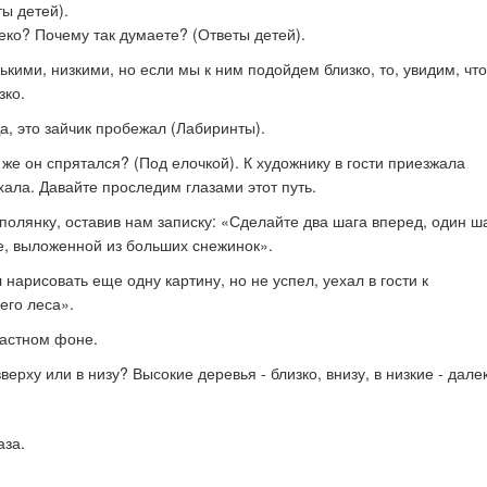
ты детей).
еко? Почему так думаете? (Ответы детей).
ькими, низкими, но если мы к ним подойдем близко, то, увидим, чт
зко.
Да, это зайчик пробежал (Лабиринты).
же он спрятался? (Под елочкой). К художнику в гости приезжала
ехала.
Давайте проследим глазами этот путь.
полянку, оставив нам записку: «Сделайте два шага вперед, один ш
е, выложенной из больших снежинок».
нарисовать еще одну картину, но не успел, уехал в гости к
его леса».
растном фоне.
ерху или в низу? Высокие деревья - близко, внизу, в низкие - дале
аза.