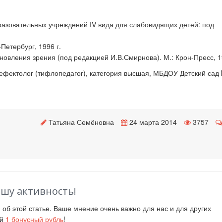
азовательных учреждений IV вида для слабовидящих детей: под
-Петербург, 1996 г.
новления зрения (под редакцией И.В.Смирнова). М.: Крон-Пресс, 1
фектолог (тифлопедагог), категория высшая, МБДОУ Детский сад 
Татьяна Семёновна
24 марта 2014
3757
ашу активность!
й
об этой статье. Ваше мнение очень важно для нас и для других
ий
1
бонусный рубль
!