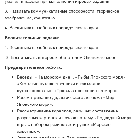
умения и навыки при выполнении игровых заданий.
3. Развивать коммуникативные способности, творческое
воображение, фантазию.
4. Воспитывать любовь к природе своего края.
Воспитательные задачи:
1. Воспитывать любовь к природе своего края.
2. Воспитывать интерес к обитателям Японского моря.
Предварительная работа.
Беседы:
«
На морском дне
»
,
«
Рыбы Японского моря
»
,
«Кто такие путешественники и как можно
путешествовать
»
,
«
Правила поведения на море
».
Рассматривание дидактического альбома
«
Мир
Японского моря
»
.
Рассматривание кораллов, ракушек; составление
разрезных картинок и пазлов на тему
«
Подводный мир
»
,
игры с набором резиновых игрушек
«
Морские
животные
».
Экскурсия к побережью Японского моря.