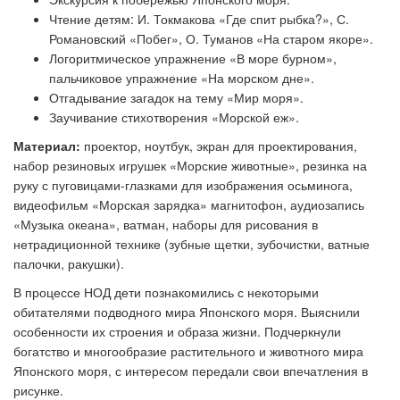
Чтение детям: И. Токмакова
«
Где спит рыбка?
»
, С.
Романовский
«
Побег
»
, О. Туманов
«
На старом якоре
»
.
Логоритмическое упражнение
«
В море бурном
»
,
пальчиковое упражнение
«
На морском дне
»
.
Отгадывание загадок на тему
«
Мир моря
»
.
Заучивание стихотворения «Морской еж».
Материал:
проектор, ноутбук, экран для проектирования,
набор резиновых игрушек
«
Морские животные
»
, резинка на
руку с пуговицами-глазками для изображения осьминога,
видеофильм
«
Морская зарядка» магнитофон, аудиозапись
«
Музыка океана
»,
ватман, наборы для рисования в
нетрадиционной технике (зубные щетки, зубочистки, ватные
палочки, ракушки).
В процессе НОД дети познакомились с некоторыми
обитателями подводного мира Японского моря. Выяснили
особенности их строения и образа жизни. Подчеркнули
богатство и многообразие растительного и животного мира
Японского моря, с интересом передали свои впечатления в
рисунке.