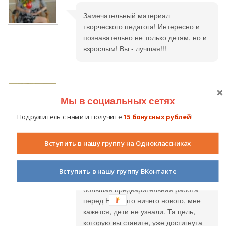
Замечательный материал
творческого педагога! Интересно и
познавательно не только детям, но и
взрослым! Вы - лучшая!!!
Ануфриева Ирина Викторовна
Мы в социальных сетях
22.10.2013 в 21:03
Подружитесь с нами и получите
15 бонусных рублей
!
Уважаемая Галина Викторовна, мне,
человеку живущему вдали от
Вступить в нашу группу на Одноклассниках
Японского моря, на вашем занятии
было очень интересно… Но, изучив
весь материал в целом, сделала
Вступить в нашу группу ВКонтакте
вывод: у вас проводилась такая
большая предварительная работа
перед НОД, что ничего нового, мне
кажется, дети не узнали. Та цель,
которую вы ставите, уже достигнута