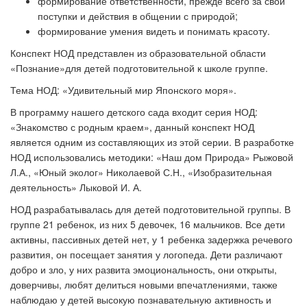
формирование ответственности, прежде всего за свои
поступки и действия в общении с природой;
формирование умения видеть и понимать красоту.
Конспект НОД представлен из образовательной области
«
Познание
»
для детей подготовительной к школе группе.
Тема НОД:
«
Удивительный мир Японского моря
»
.
В программу нашего детского сада входит серия НОД:
«Знакомство с родным краем», данный конспект НОД
является одним из составляющих из этой серии. В разработке
НОД использовались методики: «Наш дом Природа» Рыжовой
Л.А., «Юный эколог» Николаевой С.Н., «Изобразительная
деятельность» Лыковой И. А.
НОД разрабатывалась для детей подготовительной группы. В
группе 21 ребенок, из них 5 девочек, 16 мальчиков. Все дети
активны, пассивных детей нет, у 1 ребенка задержка речевого
развития, он посещает занятия у логопеда. Дети различают
добро и зло, у них развита эмоциональность, они открыты,
доверчивы, любят делиться новыми впечатлениями, также
наблюдаю у детей высокую познавательную активность и