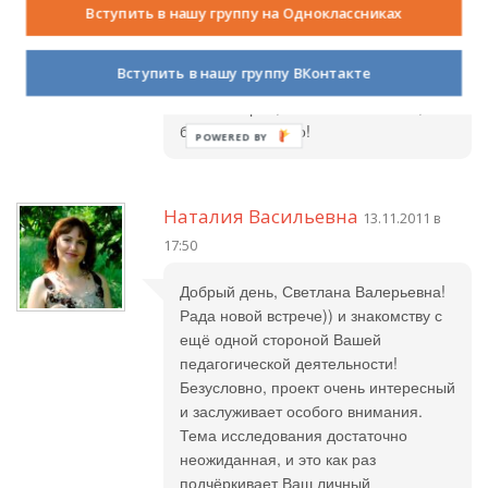
Светлана Валерьевна
13.11.2011 в
Вступить в нашу группу на Одноклассниках
17:29
Вступить в нашу группу ВКонтакте
Очень приятно получить Ваш
комментарий, Елена Васильевна,
большое спасибо!
Наталия Васильевна
13.11.2011 в
17:50
Добрый день, Светлана Валерьевна!
Рада новой встрече)) и знакомству с
ещё одной стороной Вашей
педагогической деятельности!
Безусловно, проект очень интересный
и заслуживает особого внимания.
Тема исследования достаточно
неожиданная, и это как раз
подчёркивает Ваш личный