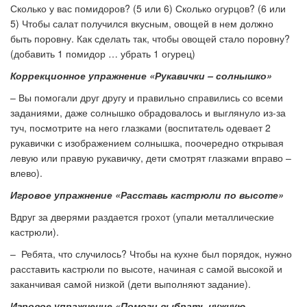
Сколько у вас помидоров? (5 или 6) Сколько огурцов? (6 или
5) Чтобы салат получился вкусным, овощей в нем должно
быть поровну. Как сделать так, чтобы овощей стало поровну?
(добавить 1 помидор … убрать 1 огурец)
Коррекционное упражнение «Рукавички – солнышко»
– Вы помогали друг другу и правильно справились со всеми
заданиями, даже солнышко обрадовалось и выглянуло из-за
туч, посмотрите на него глазками (воспитатель одевает 2
рукавички с изображением солнышка, поочередно открывая
левую или правую рукавичку, дети смотрят глазками вправо –
влево).
Игровое упражнение
«Расставь кастрюли по высоте»
Вдруг за дверями раздается грохот (упали металлические
кастрюли).
– Ребята, что случилось? Чтобы на кухне был порядок, нужно
расставить кастрюли по высоте, начиная с самой высокой и
заканчивая самой низкой (дети выполняют задание).
Игровое упражнение
«Помоги выбрать нужную