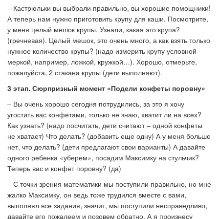
– Кастрюльки вы выбрали правильно, вы хорошие помощники!
А теперь нам нужно приготовить крупу для каши. Посмотрите,
у меня целый мешок крупы. Узнали, какая это крупа?
(гречневая). Целый мешок, это очень много, а как взять только
нужное количество крупы? (надо измерить крупу условной
меркой, например, ложкой, кружкой…). Хорошо, отмерьте,
пожалуйста, 2 стакана крупы (дети выполняют).
3 этап. Сюрпризный момент «Подели конфеты поровну»
– Вы очень хорошо сегодня потрудились, за это я хочу
угостить вас конфетами, только не знаю, хватит ли на всех?
Как узнать? (надо посчитать, дети считают – одной конфеты
не хватает) Что делать? (добавить еще одну) А у меня больше
нет, что делать? (дети предлагают свои варианты) А давайте
одного ребенка «уберем», посадим Максимку на стульчик?
Теперь вас и конфет поровну? (да)
– С точки зрения математики мы поступили правильно, но мне
жалко Максимку, он ведь тоже трудился вместе с вами,
выполнял все задания, значит, мы поступили несправедливо,
давайте его пожалеем и позовем обратно. А я произнесу