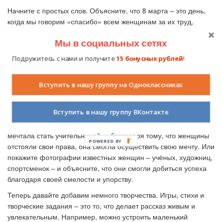
Начните с простых слов. Объясните, что 8 марта
–
это день,
когда мы говорим «спасибо» всем женщинам за их труд,
заботу и любовь. Сравните это с тем, как ребёнок помогает
Мы в социальных сетях
маме накрыть на стол или убрать игрушки. Скажите, что когда-
то женщины боролись за то, чтобы их голос был услышан,
Подружитесь с нами и получите
15 бонусных рублей
!
чтобы они могли работать, учиться и быть независимыми. Это
как если бы кто-то сказал: «Я тоже хочу играть в эту игру, но
Вступить в нашу группу на Одноклассниках
мне не дают». И женщины добились своего, чтобы теперь все
могли быть счастливы.
Вступить в нашу группу ВКонтакте
Чтобы история стала ближе и понятнее, используйте примеры
из жизни. Например, расскажите, что бабушка в детстве
мечтала стать учительницей, и благодаря тому, что женщины
отстояли свои права, она смогла осуществить свою мечту. Или
покажите фотографии известных женщин
–
учёных, художниц,
спортсменок
–
и объясните, что они смогли добиться успеха
благодаря своей смелости и упорству.
Теперь давайте добавим немного творчества. Игры, стихи и
творческие задания
–
это то, что делает рассказ живым и
увлекательным. Например, можно устроить маленький