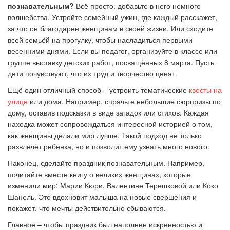
познавательным?
Всё просто: добавьте в него немного
волшебства. Устройте семейный ужин, где каждый расскажет,
за что он благодарен женщинам в своей жизни. Или сходите
всей семьёй на прогулку, чтобы насладиться первыми
весенними днями. Если вы педагог, организуйте в классе или
группе выставку детских работ, посвящённых 8 марта. Пусть
дети почувствуют, что их труд и творчество ценят.
Ещё один отличный способ – устроить тематические
квесты на
улице
или дома. Например, спрячьте небольшие сюрпризы по
дому, оставив подсказки в виде загадок или стихов. Каждая
находка может сопровождаться интересной историей о том,
как женщины делали мир лучше. Такой подход не только
развлечёт ребёнка, но и позволит ему узнать много нового.
Наконец, сделайте праздник познавательным. Например,
почитайте вместе книгу о великих женщинах, которые
изменили мир: Марии Кюри, Валентине Терешковой или Коко
Шанель. Это вдохновит малыша на новые свершения и
покажет, что мечты действительно сбываются.
Главное – чтобы праздник был наполнен искренностью и