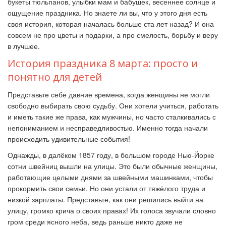
букеты тюльпанов, улыбки мам и бабушек, весеннее солнце и
ощущение праздника. Но знаете ли вы, что у этого дня есть
своя история, которая началась больше ста лет назад? И она
совсем не про цветы и подарки, а про смелость, борьбу и веру
в лучшее.
История праздника 8 марта: просто и
понятно для детей
Представьте себе давние времена, когда женщины не могли
свободно выбирать свою судьбу. Они хотели учиться, работать
и иметь такие же права, как мужчины, но часто сталкивались с
непониманием и несправедливостью. Именно тогда начали
происходить удивительные события!
Однажды, в далёком 1857 году, в большом городе Нью-Йорке
сотни швейниц вышли на улицы. Это были обычные женщины,
работающие целыми днями за швейными машинками, чтобы
прокормить свои семьи. Но они устали от тяжёлого труда и
низкой зарплаты. Представьте, как они решились выйти на
улицу, громко крича о своих правах! Их голоса звучали словно
гром среди ясного неба, ведь раньше никто даже не