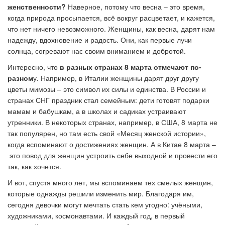
женственности?
Наверное, потому что весна
–
это время,
когда природа просыпается, всё вокруг расцветает, и кажется,
что нет ничего невозможного. Женщины, как весна, дарят нам
надежду, вдохновение и радость. Они, как первые лучи
солнца, согревают нас своим вниманием и добротой.
Интересно, что
в разных странах 8 марта отмечают по-
разном
у. Например, в Италии женщины дарят друг другу
цветы мимозы – это символ их силы и единства. В России и
странах СНГ праздник стал семейным: дети готовят подарки
мамам и бабушкам, а в школах и садиках устраивают
утренники. В некоторых странах, например, в США, 8 марта не
так популярен, но там есть свой «Месяц женской истории»,
когда вспоминают о достижениях женщин.
А в Китае 8 марта –
это повод для женщин устроить себе выходной и провести его
так, как хочется.
И вот, спустя много лет, мы вспоминаем тех смелых женщин,
которые однажды решили изменить мир. Благодаря им,
сегодня девочки могут мечтать стать кем угодно: учёными,
художниками, космонавтами. И каждый год, в первый