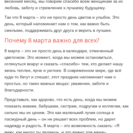
весенний месяц, мы говорим спасибо всем женщинам за их
любовь, заботу и стремление к лучшему будущему.
Так что 8 марта
–
это не просто день цветов и улыбок. Это
день, который напоминает нам о том, как важно быть
смелыми, поддерживать друг друга и верить в лучшее.
Почему 8 марта важно для всех?
8 марта
–
это не просто день в календаре, отмеченный
цветочком. Это момент, когда мы можем остановиться,
оглянуться вокруг и сказать «спасибо» тем, кто делает нашу
жизнь теплее, ярче и уютнее. В современном мире, где всё
куда-то бегут и спешат, этот праздник напоминает нам о
простых, но таких важных вещах: уважении, заботе и
благодарности.
Представьте, как здорово, что есть день, когда мы можем
показать мамам, бабушкам, сестрам, подругам и коллегам, как
сильно мы их ценим. Это как маленький лучик солнца в
пасмурный день
–
он не решает всех проблем, но дарит
надежду и радость. 8 марта
–
это возможность сказать: «Я
вижу, как много ты делаешь, и это важно для меня».