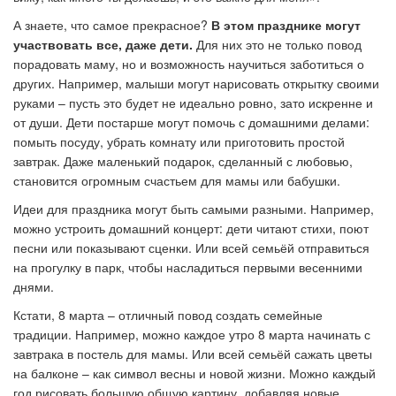
А знаете, что самое прекрасное?
В этом празднике могут
участвовать все, даже дети.
Для них это не только повод
порадовать маму, но и возможность научиться заботиться о
других. Например, малыши могут нарисовать открытку своими
руками
–
пусть это будет не идеально ровно, зато искренне и
от души. Дети постарше могут помочь с домашними делами:
помыть посуду, убрать комнату или приготовить простой
завтрак. Даже маленький подарок, сделанный с любовью,
становится огромным счастьем для мамы или бабушки.
Идеи для праздника могут быть самыми разными. Например,
можно устроить домашний концерт: дети читают стихи, поют
песни или показывают сценки. Или всей семьёй отправиться
на прогулку в парк, чтобы насладиться первыми весенними
днями.
Кстати, 8 марта – отличный повод создать семейные
традиции. Например, можно каждое утро 8 марта начинать с
завтрака в постель для мамы. Или всей семьёй сажать цветы
на балконе – как символ весны и новой жизни. Можно каждый
год рисовать большую общую картину, добавляя новые