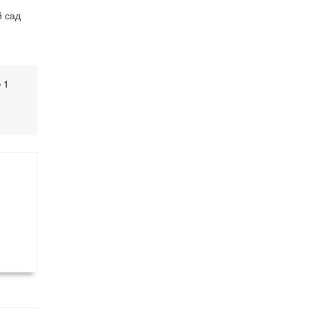
й сад
1