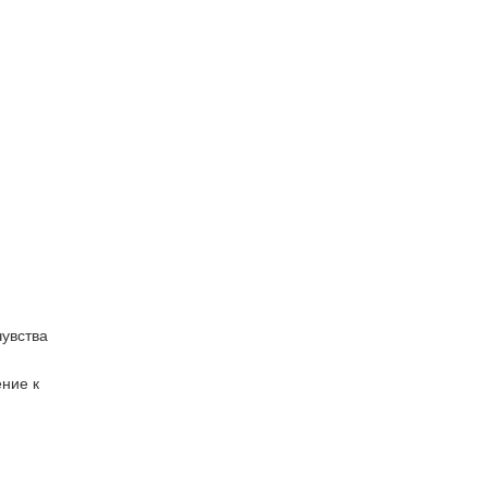
чувства
ение к