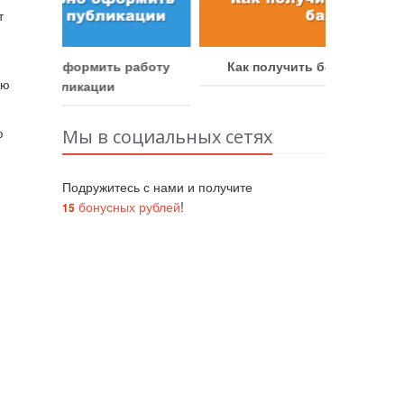
т
аботу
Как получить бонусные баллы
Как у
ию
ю
Мы в социальных сетях
Подружитесь с нами и получите
бонусных рублей
!
15