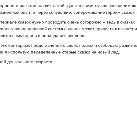
тороннего развития наших детей. Дошкольники лучше воспринимаю
зненный опыт, а через сочувствие, сопереживание героям сказок.
териале сказок нужно проводить очень осторожно – ведь в сказках
к стать экспертом наших
Как правильно оформить р
Использование правовой системы оценок может привести к искажен
конкурсов
для публикации
ожительных героев и оправданию злодеев.
элементарных представлений о своих правах и свободах, развити
ми я использую переделанные старые сказки на новый лад.
ей дошкольного возраста.