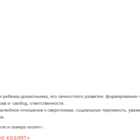
и ребенка дошкольника, его личностного развития, формирования 
ав и -свобод, ответственности.
ужелюбное отношение к сверстникам, социальную терпимость, уваж
ка.
олк и семеро козлят».
ро козлят»