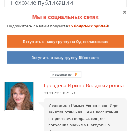
Похожие публикации
Мы в социальных сетях
Подружитесь с нами и получите
15 бонусных рублей
!
Комментарии (
5
)
Вступить в нашу группу на Одноклассниках
Авторизуйтесь на сайте
, чтобы вы могли оставить свой
Вступить в нашу группу ВКонтакте
комментарий.
POWERED
BY
Гроздева Ирина Владимировна
04.04.2011 в 21:53
Уважаемая Римма Евгеньевна. Идея
занятия отличная. Тема воспитания
патриотизма подрастающего
поколения значима и актуальна.
Уважение вызывает большая