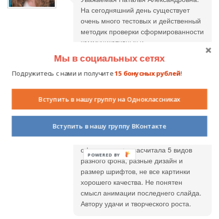
На сегодняшний день существует
очень много тестовых и действенный
методик проверки сформированности
коммуникативных и
интеллектуальных способностей и
Мы в социальных сетях
компетенций дошкольников. Думаю,
Подружитесь с нами и получите
15 бонусных рублей
!
данное мероприятие следует
рассматривать как игру-соревнование
для всех детей группы, а не как
Вступить в нашу группу на Одноклассниках
основу для мониторинга степени
освоения программы выбранными
Вступить в нашу группу ВКонтакте
детьми. Презентация требует
доработки. Нет единообразия в
оформлении: я насчитала 5 видов
POWERED BY
разного фона, разные дизайн и
размер шрифтов, не все картинки
хорошего качества. Не понятен
смысл анимации последнего слайда.
Автору удачи и творческого роста.