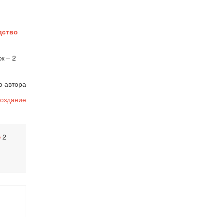
дство
ж – 2
о автора
оздание
2