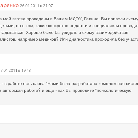
таренко
26.01.2011 в 21:07
а мой взгляд проведены в Вашем МДОУ, Галина. Вы привели схем
детьми, но о том, какие конкретно педагоги и специалисты проводя
огадываться. Хорошо было бы увидеть и схему взаимодействия
алистов, например медиков? Или диагностика проходила без участ
7.01.2011 в 19:43
ь - в работе есть слова "Нами была разработана комплексная сист
ша авторская работа? и ещё - как Вы проводите "психологическую