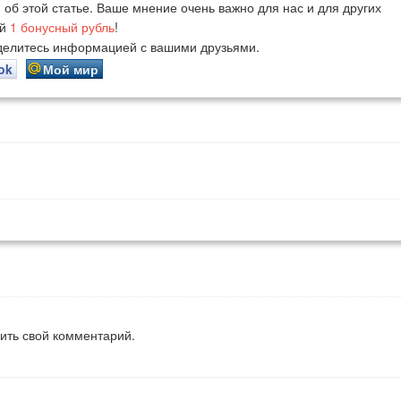
й
об этой статье. Ваше мнение очень важно для нас и для других
ий
1
бонусный рубль
!
оделитесь информацией с вашими друзьями.
ok
Мой мир
вить свой комментарий.