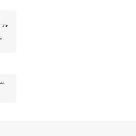
у
т эти
ия
ема