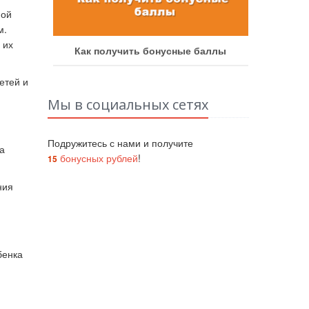
ной
м.
 их
аботу
Как получить бонусные баллы
Как у
етей и
Мы в социальных сетях
Подружитесь с нами и получите
а
бонусных рублей
!
15
ния
бенка