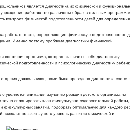
дошкольников является диагностика их физической и функциональ
 учреждения работают по различным образовательным программа
ть контроля физической подготовленности детей для определения
к стать экспертом наших
Как правильно оформить р
конкурсов
для публикации
разработать тесты, определяющие физическую подготовленность д
дении. Именно поэтому проблема диагностики физической
и состояния организма, которая включает в себя диагностику
изической подготовленности и психологическую диагностику ребенк
 старших дошкольников, нами была проведена диагностика состоя
ло уделяется внимания изучению реакции детского организма на
но точно спланировать план физкультурно-оздоровительной работы,
ии физкультурных занятий, подобрать оптимальную для каждого ре
й позволит повысить у него уровень развития физической и