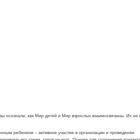
вы осознали, как Мир детей и Мир взрослых взаимосвязаны. Их не
енным ребенком – активное участие в организации и проведении
инимать его таким, каков он есть. Основа для сохранения контакт