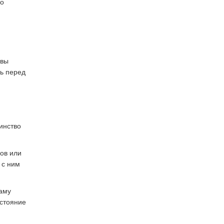
го
 вы
ть перед
инство
мов или
 с ним
маму
остояние