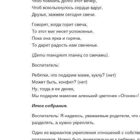
Чтоб помнить долго этот вечер,
Чтоб всколыхнулось сердце вдруг,
Друзья, зажжем сегодня свечи.
Говорят, когда горит свеча,
То этот миг несет успокоенье.
Пока она ярка и горяча,
То дарит радость нам свеченье.
(Дети танцуют танец со свечами).
Воспитатель:
Ребятки, что подарим маме, куклу? (нет)
Может быть, конфет? (нет)
Ну, тогда в ее денек,
Мы подарим мамочке аленький цветочек «Огонек»!
Итог собрания.
Воспитатель: Я надеюсь, уважаемые родители, что 
разделять, а нужно укреплять.
Один из вариантов укрепления отношений с собств
праздников. Нужно быть внимательным к ребенку, пр