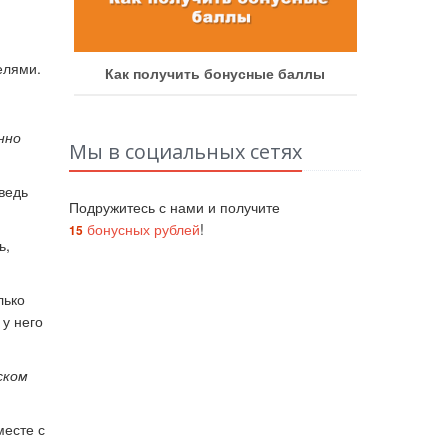
елями.
аботу
Как получить бонусные баллы
Как у
нно
Мы в социальных сетях
ведь
Подружитесь с нами и получите
бонусных рублей
!
15
ь,
лько
 у него
ском
месте с