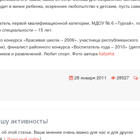
одит в жизни ребенка, искреннее любопытство к детским, пусть са
атель первой квалификационной категории, МДОУ № 6 «Тургай», п
 специальности – 15 лет.
о конкурса «Красивая школа – 2006», участница республиканского
ни), финалист районного конкурса «Воспитатель года – 2010» (дип
ников и развлечений. Любит спорт. Фото автора
katysha
28 января 2011
28527
ашу активность!
й
об этой статье. Ваше мнение очень важно для нас и для других
ий
1
бонусный рубль
!