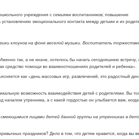
ошкольного учреждения с семьями воспитанников; повышение
ь установлению эмоционального контакта между детьми и их родит
к стать экспертом наших
Как правильно оформить р
конкурсов
для публикации
ыкрики клоунов на фоне веселой музыки. Воспитатель торжестве
Именно так, а не иначе, хотелось бы начать сегодняшнею встречу, 
как средство помощи во взаимоотношениях родителей и ребенка».
ясняется как «день массовых игр, развлечений, это радостный ден
никальную возможность взаимодействия детей с родителями. Вы то
д началом утренника, а с какой гордостью он улыбается вам, когда
и смеющимися лицами детей данной группы на утренниках в дет
привычных праздников? Дело в том, что детям нравится, когда вы в