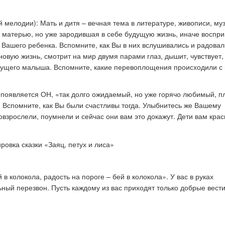
 мелодии): Мать и дитя – вечная тема в литературе, живописи, муз
а матерью, но уже зародившая в себе будущую жизнь, иначе воспр
Вашего ребенка. Вспомните, как Вы в них вслу­шивались и радовал
овую жизнь, смотрит на мир двумя парами глаз, дышит, чувствует,
удущего ма­лыша. Вспомните, какие перевоплощения происходили с
ет появляется ОН, «так долго ожидаемый, но уже горячо любимый, п
 Вспомните, как Вы были счастли­вы тогда. Улыбнитесь же Вашему
взрослели, поумнели и сейчас они вам это докажут. Дети вам кра
в колокола, радость на пороге – бей в колокола». У вас в руках
ный перезвон. Пусть каждому из вас приходят только добрые вести