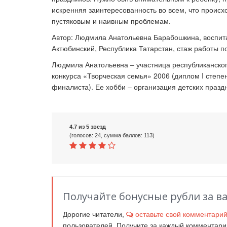
искренняя заинтересованность во всем, что происх
пустяковым и наивным проблемам.
Автор: Людмила Анатольевна Барабошкина, воспит
Актюбинский, Республика Татарстан, стаж работы по
Людмила Анатольевна – участница республиканског
конкурса «Творческая семья» 2006 (диплом I степе
финалиста). Ее хобби – организация детских празд
4.7 из 5 звезд
(голосов: 24, сумма баллов: 113)
Получайте бонусные рубли за в
Дорогие читатели,
оставьте свой комментари
пользователей. Получите за каждый комментар