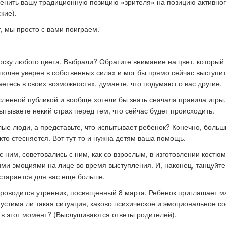
 сменить вашу традиционную позицию «зрителя» на позицию активно
кие).
, мы просто с вами поиграем.
оску любого цвета. Выбрали? Обратите внимание на цвет, который
полне уверен в собственных силах и мог бы прямо сейчас выступи
тесь в своих возможностях, думаете, что подумают о вас другие.
сленной публикой и вообще хотели бы знать сначала правила игры.
тываете некий страх перед тем, что сейчас будет происходить.
лые люди, а представьте, что испытывает ребенок? Конечно, больш
 кто стесняется. Вот тут-то и нужна детям ваша помощь.
с ним, советовались с ним, как со взрослым, в изготовлении костю
ми эмоциями на лице во время выступления. И, наконец, танцуйте
 старается для вас еще больше.
 проводится утренник, посвященный 8 марта. Ребенок приглашает 
опустима ли такая ситуация, каково психическое и эмоциональное с
 в этот момент? (Выслушиваются ответы родителей).