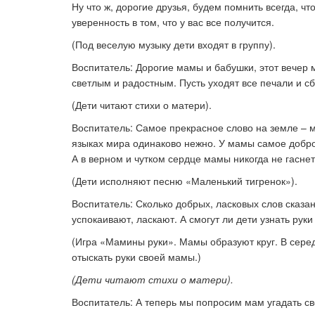
Ну что ж, дорогие друзья, будем помнить всегда, 
уверенность в том, что у вас все получится.
(Под веселую музыку дети входят в группу).
Воспитатель: Дорогие мамы и бабушки, этот вечер
светлым и радостным. Пусть уходят все печали и с
(Дети читают стихи о матери).
Воспитатель: Самое прекрасное слово на земле – ма
языках мира одинаково нежно. У мамы самое добро
А в верном и чутком сердце мамы никогда не гасне
(Дети исполняют песню «Маленький тигренок»).
Воспитатель: Сколько добрых, ласковых слов сказан
успокаивают, ласкают. А смогут ли дети узнать рук
(Игра «Мамины руки». Мамы образуют круг. В серед
отыскать руки своей мамы.)
(Дети читают стихи о матери).
Воспитатель: А теперь мы попросим мам угадать св