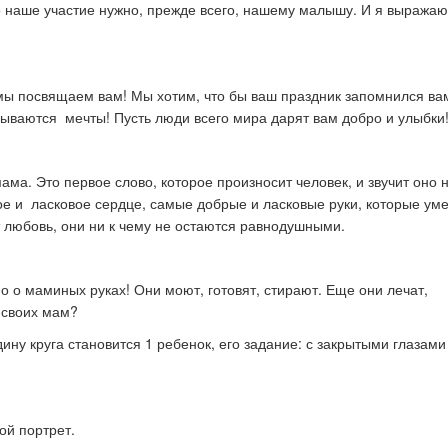
что наше участие нужно, прежде всего, нашему малышу. И я выражаю
 мы посвящаем вам! Мы хотим, что бы ваш праздник запомнился ва
бываются мечты! Пусть люди всего мира дарят вам добро и улыбки
ма. Это первое слово, которое произносит человек, и звучит оно н
е и ласковое сердце, самые добрые и ласковые руки, которые уме
т любовь, они ни к чему не остаются равнодушными.
о о маминых руках! Они моют, готовят, стирают. Еще они лечат,
и своих мам?
ину круга становится 1 ребенок, его задание: с закрытыми глазами
ой портрет.