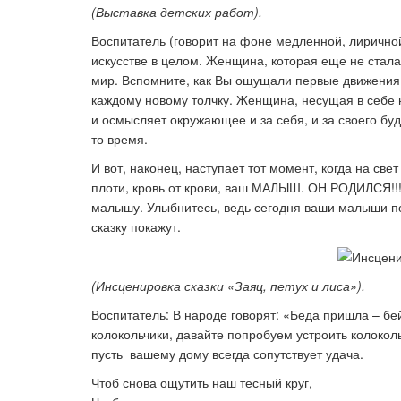
(Выставка детских работ).
Воспитатель (говорит на фоне медленной, лиричной
искусстве в целом. Женщина, которая еще не стал
мир. Вспомните, как Вы ощущали первые дви­жения 
каждому новому толчку. Жен­щина, несущая в себе н
и осмыс­ляет окружающее и за себя, и за своего б
то время.
И вот, наконец, наступает тот момент, когда на св
плоти, кровь от крови, ваш МАЛЫШ. ОН РОДИЛСЯ!!!
малышу. Улыбни­тесь, ведь сегодня ваши малыши по
сказку покажут.
(Инсценировка сказки «Заяц, петух и лиса»).
Воспитатель: В народе говорят: «Беда пришла – бей 
колокольчики, давайте попробуем устроить колоколь
пусть вашему дому всегда сопутствует удача.
Чтоб снова ощутить наш тесный круг,