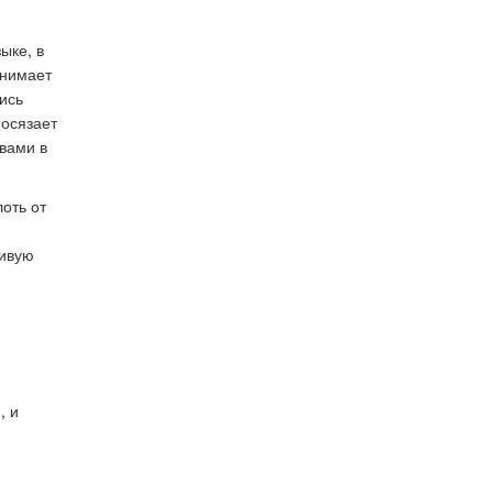
ыке, в
инимает
ись
 осязает
 вами в
лоть от
сивую
, и