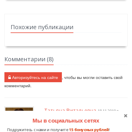
Похожие публикации
Комментарии (
8
)
Авторизуйтесь на сайте
, чтобы вы могли оставить свой
комментарий.
Татьяна Витальевна
18.11.2010 в
16:20
Мы в социальных сетях
Подружитесь с нами и получите
15 бонусных рублей
!
Уважаемая, Майя Хамитовна! Очень