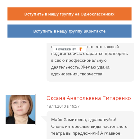
интересно, впечатляюще,
эмоционально! Театр, сделанный
Вступить в нашу группу на Одноклассниках
руками просто здорово, а если этим
заинтересуются и родители, тогда
Вступить в нашу группу ВКонтакте
возникнет взаимодействие со всех
трех сторон: дети - родители -
педагоги. Именно то, что каждый
POWERED
педагог сейчас старается претворить
BY
в свою профессиональную
деятельность. Желаю удачи,
вдохновения, творчества!
Оксана Анатольевна Титаренко
18.11.2010 в 19:57
Майя Хамитовна, здравствуйте!
Очень интересные виды настольного
театра вы предложили! А главное,