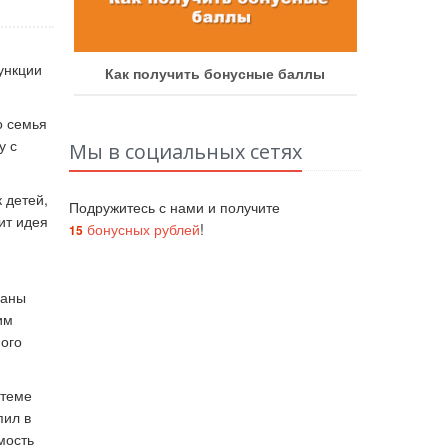
ункции
аботу
Как получить бонусные баллы
Как у
о семья
у с
Мы в социальных сетях
 детей,
Подружитесь с нами и получите
ит идея
бонусных рублей
!
15
заны
им
ного
стеме
пил в
мость