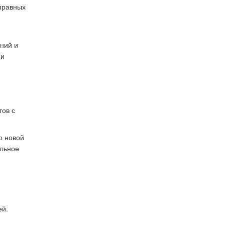
оправных
ений и
 и
гов с
о новой
ельное
ей.