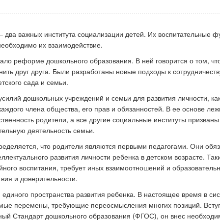
 два важных института социализации детей. Их воспитательные ф
к стать экспертом наших
Как правильно оформить р
необходимо их взаимодействие.
конкурсов
для публикации
ло реформе дошкольного образования. В ней говорится о том, чт
ить друг друга. Были разработаны новые подходы к сотрудничеств
тского сада и семьи.
силий дошкольных учреждений и семьи для развития личности, как
каждого члена общества, его прав и обязанностей. В ее основе леж
етственность родители, а все другие социальные институты призваны
тельную деятельность семьи.
определяется, что родители являются первыми педагогами. Они обя
еллектуального развития личности ребенка в детском возрасте. Так
йного воспитания, требует иных взаимоотношений и образователь
вия и доверительности.
 единого пространства развития ребенка. В настоящее время в си
мые перемены, требующие переосмысления многих позиций. Всту
ый Стандарт дошкольного образования (ФГОС), он внес необходи