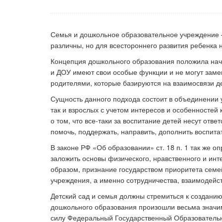
Семья и дошкольное образовательное учреждение –
Ка
различны, но для всестороннего развития ребенка 
Концепция дошкольного образования положила нача
и ДОУ имеют свои особые функции и не могут замен
родителями, которые базируются на взаимосвязи де
Сущность данного подхода состоит в объединении у
так и взрослых с учетом интересов и особенностей 
о том, что все-таки за воспитание детей несут отв
помочь, поддержать, направить, дополнить воспита
В законе РФ «Об образовании» ст. 18 п. 1 так же 
заложить основы физического, нравственного и инт
образом, признание государством приоритета семе
учреждения, а именно сотрудничества, взаимодейст
Детский сад и семья должны стремиться к созданию
дошкольного образования произошли весьма значи
силу Федеральный Государственный Образовательн