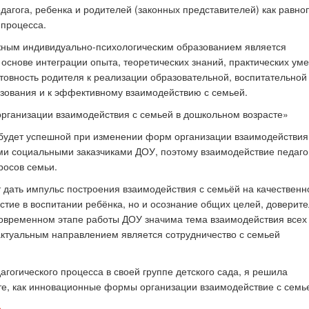
дагога, ребенка и родителей (законных представителей) как равн
 процесса.
жным индивидуально-психологическим образованием является
основе интеграции опыта, теоретических знаний, практических ум
товность родителя к реализации образовательной, воспитательной
зования и к эффективному взаимодействию с семьей.
будет успешной при изменении форм организации взаимодействия
ми социальными заказчиками ДОУ, поэтому взаимодействие педаго
просов семьи.
дать импульс построения взаимодействия с семьёй на качественн
стие в воспитании ребёнка, но и осознание общих целей, доверит
овременном этапе работы ДОУ значима тема взаимодействия всех
актуальным направлением является сотрудничество с семьей
гогического процесса в своей группе детского сада, я решила
те, как инновационные формы организации взаимодействие с семь
а