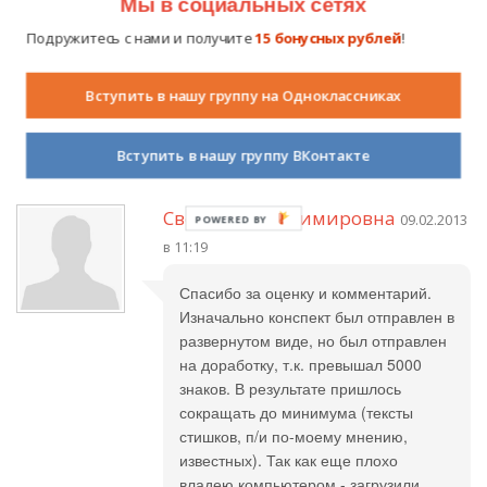
Мы в социальных сетях
сформулированны нечётко. Во-
вторых, пальчиковые и подвижные
Подружитесь с нами и получите
15 бонусных рублей
!
игры нужно прикладывать в
развёрнутом виде (а у Вас их нет
Вступить в нашу группу на Одноклассниках
вообще, только - "п/и "Удочка - и
всё..."). Удачи!
Вступить в нашу группу ВКонтакте
Cветлана Владимировна
09.02.2013
POWERED
BY
в 11:19
Спасибо за оценку и комментарий.
Изначально конспект был отправлен в
развернутом виде, но был отправлен
на доработку, т.к. превышал 5000
знаков. В результате пришлось
сокращать до минимума (тексты
стишков, п/и по-моему мнению,
известных). Так как еще плохо
владею компьютером - загрузили,